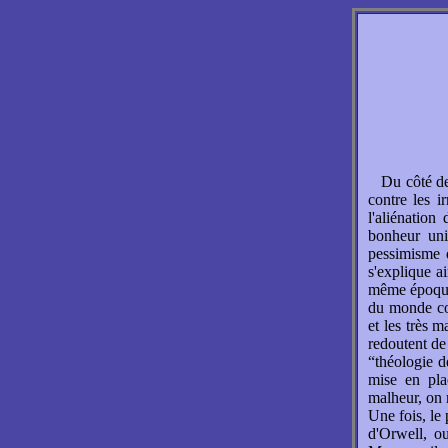
Du côté de
contre les i
l'aliénation
bonheur uni
pessimisme 
s'explique a
même époque,
du monde con
et les très m
redoutent de 
“théologie d
mise en pla
malheur, on r
Une fois, le
d'Orwell, 