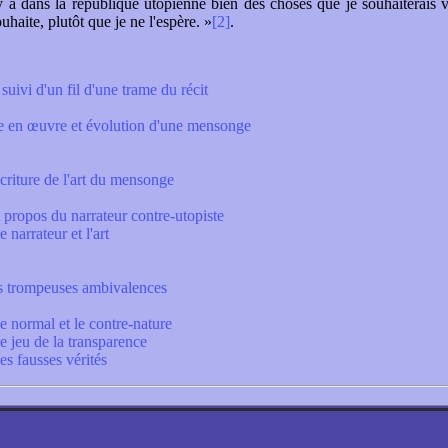
y a dans la république utopienne bien des choses que je souhaiterais 
souhaite, plutôt que je ne l'espère. »
[2]
.
suivi d'un fil d'une trame du récit
e en œuvre et évolution d'une mensonge
criture de l'art du mensonge
 propos du narrateur contre-utopiste
e narrateur et l'art
s trompeuses ambivalences
e normal et le contre-nature
e jeu de la transparence
es fausses vérités