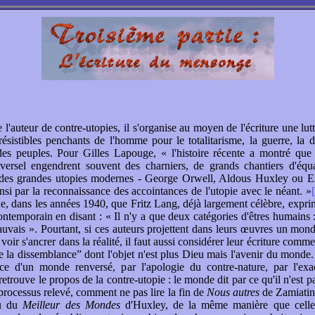
 l'auteur de contre-utopies, il s'organise au moyen de l'écriture une lut
rrésistibles penchants de l'homme pour le totalitarisme, la guerre, la 
 des peuples. Pour Gilles Lapouge, « l'histoire récente a montré que
versel engendrent souvent des charniers, de grands chantiers d'équa
des grandes utopies modernes - George Orwell, Aldous Huxley ou Er
insi par la reconnaissance des accointances de l'utopie avec le néant. »
 dans les années 1940, que Fritz Lang, déjà largement célèbre, exprim
temporain en disant : « Il n'y a que deux catégories d'êtres humains 
auvais ». Pourtant, si ces auteurs projettent dans leurs œuvres un monde
voir s'ancrer dans la réalité, il faut aussi considérer leur écriture comm
e la dissemblance” dont l'objet n'est plus Dieu mais l'avenir du monde. 
ce d'un monde renversé, par l'apologie du contre-nature, par l'exa
etrouve le propos de la contre-utopie : le monde dit par ce qu'il n'est p
 processus relevé, comment ne pas lire la fin de
Nous autres
de Zamiatin
ou du
Meilleur des Mondes
d'Huxley, de la même manière que cell