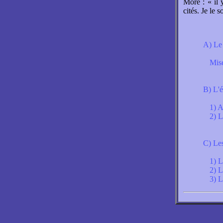
More : « il 
cités. Je le 
A) Le 
Mis
B) L'é
1) A
2) L
C) Le
1) L
2) L
3) L