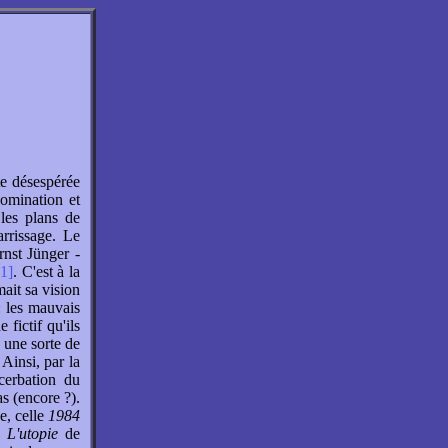
te désespérée
domination et
 les plans de
rrissage. Le
nst Jünger -
[1]
. C'est à la
ait sa vision
: les mauvais
 fictif qu'ils
e une sorte de
Ainsi, par la
cerbation du
as (encore ?).
e, celle
1984
e
L'utopie
de