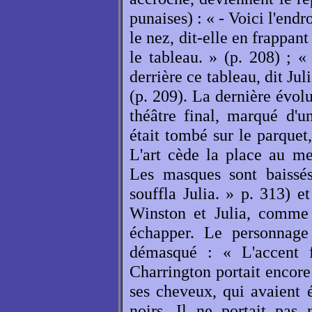
punaises) : « - Voici l'endr
le nez, dit-elle en frappan
le tableau. » (p. 208) ; «
derrière ce tableau, dit Jul
(p. 209). La dernière évol
théâtre final, marqué d'u
était tombé sur le parquet,
L'art cède la place au me
Les masques sont baissés 
souffla Julia. » p. 313) e
Winston et Julia, comme 
échapper. Le personnage
démasqué : « L'accent fa
Charrington portait encore 
ses cheveux, qui avaient 
noirs. Il ne portait pas n