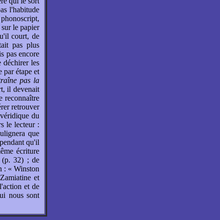
re qui le sort
pas l'habitude
u phonoscript,
 sur le papier
'il court, de
tait pas plus
is pas encore
e déchirer les
 par étape et
raîne pas la
, il devenait
e reconnaître
rer retrouver
véridique du
le lecteur :
oulignera que
 pendant qu'il
même écriture
 (p. 32) ; de
in : « Winston
 Zamiatine et
l'action et de
qui nous sont