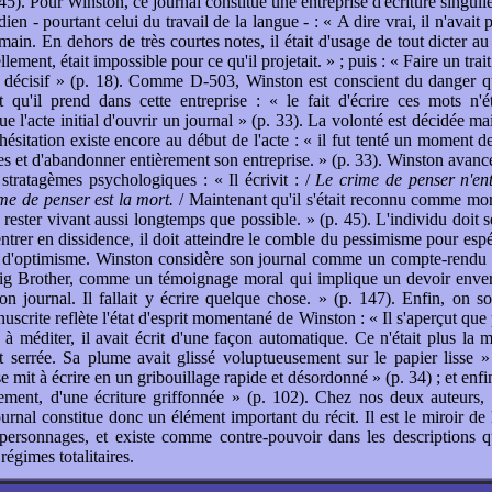
45). Pour Winston, ce journal constitue une entreprise d'écriture singuliè
ien - pourtant celui du travail de la langue - : « A dire vrai, il n'avait 
 main. En dehors de très courtes notes, il était d'usage de tout dicter a
llement, était impossible pour ce qu'il projetait. » ; puis : « Faire un trait
e décisif » (p. 18). Comme D-503, Winston est conscient du danger qu
 qu'il prend dans cette entreprise : « le fait d'écrire ces mots n'é
e l'acte initial d'ouvrir un journal » (p. 33). La volonté est décidée ma
'hésitation existe encore au début de l'acte : « il fut tenté un moment d
s et d'abandonner entièrement son entreprise. » (p. 33). Winston avance
 stratagèmes psychologiques : « Il écrivit : /
Le crime de penser n'ent
me de penser est la mort.
/ Maintenant qu'il s'était reconnu comme mort
 rester vivant aussi longtemps que possible. » (p. 45). L'individu doit s
ntrer en dissidence, il doit atteindre le comble du pessimisme pour espé
 d'optimisme. Winston considère son journal comme un compte-rendu 
ig Brother, comme un témoignage moral qui implique un devoir envers 
son journal. Il fallait y écrire quelque chose. » (p. 147). Enfin, on s
nuscrite reflète l'état d'esprit momentané de Winston : « Il s'aperçut que
ié à méditer, il avait écrit d'une façon automatique. Ce n'était plus la 
t serrée. Sa plume avait glissé voluptueusement sur le papier lisse »
e mit à écrire en un gribouillage rapide et désordonné » (p. 34) ; et enf
dement, d'une écriture griffonnée » (p. 102). Chez nos deux auteurs,
urnal constitue donc un élément important du récit. Il est le miroir de 
 personnages, et existe comme contre-pouvoir dans les descriptions 
égimes totalitaires.