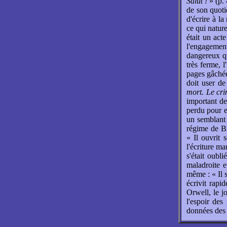
Salut !
» (p. 
de son quotid
d'écrire à la
ce qui nature
était un act
l'engagement
dangereux qu
très ferme, l
pages gâchée
doit user de
mort. Le cri
important de
perdu pour e
un semblant
régime de B
« Il ouvrit 
l'écriture ma
s'était oubl
maladroite e
même : « Il s
écrivit rapi
Orwell, le jo
l'espoir des
données des r