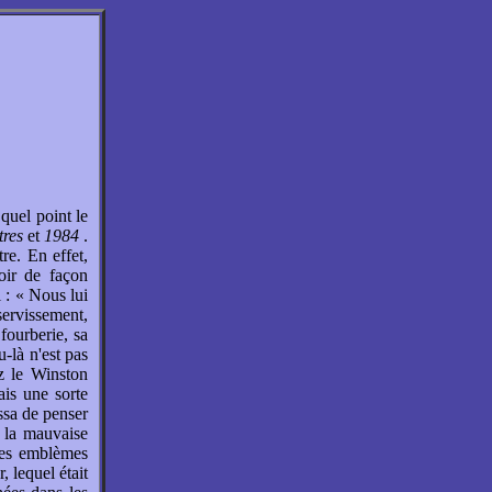
quel point le
tres
et
1984
.
re. En effet,
voir de façon
 : « Nous lui
servissement,
 fourberie, sa
u-là n'est pas
ez le Winston
ais une sorte
essa de penser
e la mauvaise
les emblèmes
, lequel était