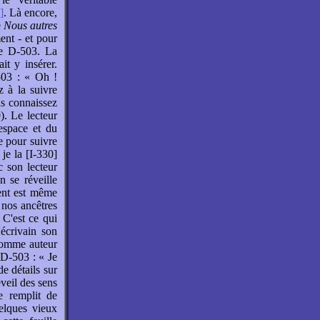
]
. Là encore,
e
Nous autres
ent - et pour
de D-503. La
it y insérer.
-503 : « Oh !
z à la suivre
us connaissez
). Le lecteur
espace et du
e pour suivre
je la [I-330]
c son lecteur
 se réveille
ment est même
 nos ancêtres
 C'est ce qui
'écrivain son
 comme auteur
 D-503 : « Je
e détails sur
veil des sens
e remplit de
uelques vieux