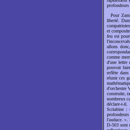
rapidement 
profondeurs d
Pour Zamia
liberté. Da
compatriotes
et compositeu
feu est pour
l'inconcevab
allons donc,
correspond
comme membre
d'une lettre
pouvoir fair
reflète dans
réunir ces g
mathématique
d'orchestre 
construite, 
nombreux cal
déclare-t-i
Scriabine :
profondeur
l'audace. ».
D-503 sont e