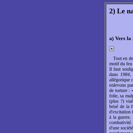
2) Le na
a) Vers l
Tout en de
motif du feu 
Il faut soul
dans
1984
,
allégorique 
enlevons par
de torture : 
folie, sa mal
(plus ?) via
brisé de la 
d'excitation 
à la guerre.
combativité
d'une société