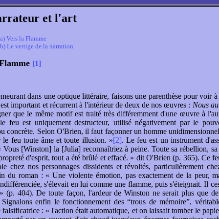
rrateur et l'art
a) Vers la Flamme
b) Le vertige de la narration
a Flamme
[1]
meurant dans une optique littéraire, faisons une parenthèse pour voir à 
est important et récurrent à l'intérieur de deux de nos œuvres :
Nous au
igner que le même motif est traité très différemment d'une œuvre à l'aut
 le feu est uniquement destructeur, utilisé négativement par le pou
ou concrète. Selon O'Brien, il faut façonner un homme unidimensionnel
 le feu toute âme et toute illusion. »
[2]
. Le feu est un instrument d'as
« Vous [Winston] la [Julia] reconnaîtriez à peine. Toute sa rébellion, sa
propreté d'esprit, tout a été brûlé et effacé. » dit O'Brien (p. 365). Ce fe
ble chez nos personnages dissidents et révoltés, particulièrement ch
fin du roman : « Une violente émotion, pas exactement de la peur, m
indifférenciée, s'élevait en lui comme une flamme, puis s'éteignait. Il c
 » (p. 404). De toute façon, l'ardeur de Winston ne serait plus que d
. Signalons enfin le fonctionnement des “trous de mémoire”, véritab
 falsificatrice : « l'action était automatique, et on laissait tomber le papier