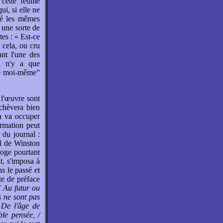
ette feuille
ui, si elle ne
vé les mêmes
 une sorte de
tes : « Est-ce
 cela, ou cru
nt l'une des
il n'y a que
tre moi-même”
 l'œuvre sont
chèvera bien
ia va occuper
irmation peut
r du journal :
al de Winston
roge pourtant
nt, s'imposa à
ns le passé et
te de préface
 /
Au futur ou
s ne sont pas
/ De l'âge de
ble pensée, /