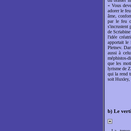
du brasier i
« Vous devez
adorer le feu
âme, confor
par le feu 
s'incrustent
de Scriabine
l'idée créa
apportait le
Pletnev. Dan
aussi à cel
méphistos-di
que les moti
lyrisme de Z
qui la rend 
soit Huxley,
b) Le vert
La tenue 