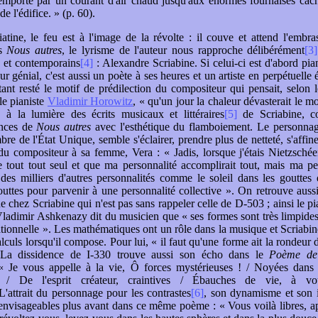
emporté par un courant d'air chaud jusqu'aux énormes fournaises cach
e l'édifice. » (p. 60).
tine, le feu est à l'image de la révolte : il couve et attend l'embr
ns
Nous autres
, le lyrisme de l'auteur nous rapproche délibérément
[3]
 et contemporains
[4]
: Alexandre Scriabine. Si celui-ci est d'abord pian
r génial, c'est aussi un poète à ses heures et un artiste en perpétuelle
tant resté le motif de prédilection du compositeur qui pensait, selon 
le pianiste
Vladimir Horowitz
, « qu'un jour la chaleur dévasterait le 
 à la lumière des écrits musicaux et littéraires
[5]
de Scriabine, co
ances de
Nous autres
avec l'esthétique du flamboiement. Le personna
 de l'État Unique, semble s'éclairer, prendre plus de netteté, s'affiner
 du compositeur à sa femme, Vera : « Jadis, lorsque j'étais Nietzschée
e tout tout seul et que ma personnalité accomplirait tout, mais ma pe
 des milliers d'autres personnalités comme le soleil dans les gouttes d
outtes pour parvenir à une personnalité collective ». On retrouve auss
 chez Scriabine qui n'est pas sans rappeler celle de D-503 ; ainsi le pia
Vladimir Ashkenazy dit du musicien que « ses formes sont très limpide
rationnelle ». Les mathématiques ont un rôle dans la musique et Scriabin
culs lorsqu'il compose. Pour lui, « il faut qu'une forme ait la rondeur 
l. La dissidence de I-330 trouve aussi son écho dans le
Poème de 
 « Je vous appelle à la vie, Ô forces mystérieuses ! / Noyées dans 
s / De l'esprit créateur, craintives / Ébauches de vie, à vou
 L'attrait du personnage pour les contrastes
[6]
, son dynamisme et son i
nvisageables plus avant dans ce même poème : « Vous voilà libres, ap