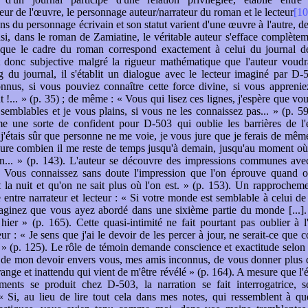
teur de l'œuvre, le personnage auteur/narrateur du roman et le lecteur
[10
ons du personnage écrivain et son statut varient d'une œuvre à l'autre, d
si, dans le roman de Zamiatine, le véritable auteur s'efface complètem
sque le cadre du roman correspond exactement à celui du journal 
t donc subjective malgré la rigueur mathématique que l'auteur voudra
 du journal, il s'établit un dialogue avec le lecteur imaginé par D
onnus, si vous pouviez connaître cette force divine, si vous apprenie
t !... » (p. 35) ; de même : « Vous qui lisez ces lignes, j'espère que vo
semblables et je vous plains, si vous ne les connaissez pas... » (p. 59
e une sorte de confident pour D-503 qui oublie les barrières de l'
 j'étais sûr que personne ne me voie, je vous jure que je ferais de mêm
ure combien il me reste de temps jusqu'à demain, jusqu'au moment où 
in... » (p. 143). L'auteur se découvre des impressions communes ave
 « Vous connaissez sans doute l'impression que l'on éprouve quand on
la nuit et qu'on ne sait plus où l'on est. » (p. 153). Un rapproche
 entre narrateur et lecteur : « Si votre monde est semblable à celui de
aginez que vous ayez abordé dans une sixième partie du monde [...].
 hier » (p. 165). Cette quasi-intimité ne fait pourtant pas oublier à l
eur : « Je sens que j'ai le devoir de les percer à jour, ne serait-ce que
 » (p. 125). Le rôle de témoin demande conscience et exactitude selon
st de mon devoir envers vous, mes amis inconnus, de vous donner plus d
ange et inattendu qui vient de m'être révélé » (p. 164). A mesure que l'é
iments se produit chez D-503, la narration se fait interrogatrice, s
« Si, au lieu de lire tout cela dans mes notes, qui ressemblent à q