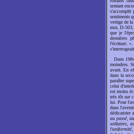
romans fant
sentant encor
s'accomplit
sentiments q
vertige de la
moi, D-503, 
que je l'ép
dernières p
l'écriture. 
s'interrogeai
Dans
198
moindres. S
avant. En ef
dans la seco
paraître supe
celui d'inte
est moins éc
très tôt sur 
lui. Pour l'a
dans l'aveni
dédicatoire 
au passé, au
solitaires, 
l'uniformité