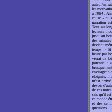
auteur/narra
les motivati
à
1984
. Ain
cause - pui
narration es
Tout au long
lecteurs inc
jusqu'au bou
des minutes 
devient mêm
temps : « Si
heure par he
verrai de lo
potentiel :
brusquement 
envisageable
éloignés, im
m'est arrivé
devoir d'aut
de ces notes
sais qu'il e
ce monde étr
et des sent
questions : 