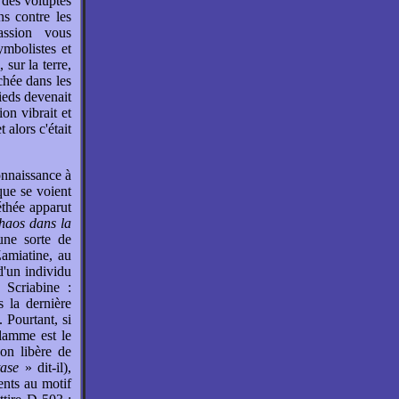
 des voluptés
s contre les
assion vous
mbolistes et
 sur la terre,
hée dans les
pieds devenait
ion vibrait et
 alors c'était
onnaissance à
ique se voient
éthée apparut
chaos dans la
une sorte de
Zamiatine, au
d'un individu
 Scriabine :
s la dernière
. Pourtant, si
flamme est le
çon libère de
tase
» dit-il),
dents au motif