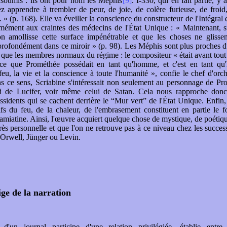
nsoumis : ils ont pour nom les Méphis
[9]
. I-330, qui en fait partie, y 
 apprendre à trembler de peur, de joie, de colère furieuse, de froi
. » (p. 168). Elle va éveiller la conscience du constructeur de l'Intégral 
mément aux craintes des médecins de l'État Unique : « Maintenant, 
on amollisse cette surface impénétrable et que les choses ne glissen
 profondément dans ce miroir » (p. 98). Les Méphis sont plus proches 
 que les membres normaux du régime : le compositeur « était avant tout 
trice que Prométhée possédait en tant qu'homme, et c'est en tant qu
 feu, la vie et la conscience à toute l'humanité », confie le chef d'orc
s ce sens, Scriabine s'intéressait non seulement au personnage de P
ui de Lucifer, voir même celui de Satan. Cela nous rapproche donc
ssidents qui se cachent derrière le “Mur vert” de l'État Unique. Enfin,
fs du feu, de la chaleur, de l'embrasement constituent en partie le
amiatine. Ainsi, l'œuvre acquiert quelque chose de mystique, de poétiqu
très personnelle et que l'on ne retrouve pas à ce niveau chez les succes
 Orwell, Jünger ou Levin.
ige de la narration
d'un journal participe d'une relation privilégiée, établie entre 