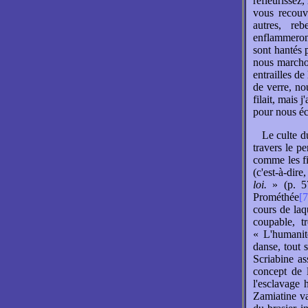
refleurissez
vous recouv
autres, re
enflammeron
sont hantés p
nous marcho
entrailles de
de verre, nou
filait, mais 
pour nous écr
Le culte d
travers le 
comme les fi
(c'est-à-dir
loi.
» (p. 57
Prométhée
[7
cours de laq
coupable, t
« L'humanité
danse, tout s
Scriabine as
concept de l
l'esclavage
Zamiatine va 