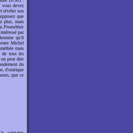
attire D-503 :
d, vous devez
et révéler son
supposez que
t plus, mais
du
Prométhée
intéressé par
'homme qu'il
hestre Michel
rométhée mais
 de tous les
 on peut dire
 fondement du
e, d'onirique
seurs, que ce
le véritable