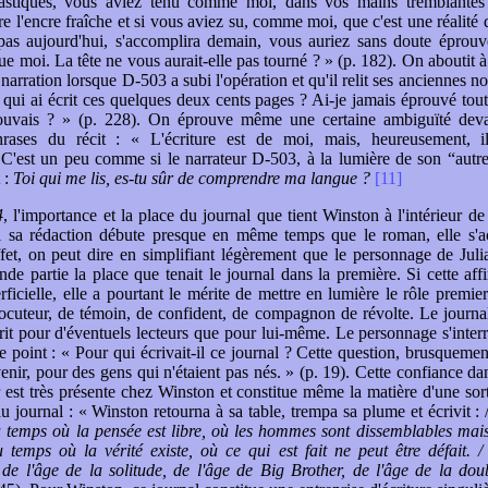
astiques, vous aviez tenu comme moi, dans vos mains tremblantes c
e l'encre fraîche et si vous aviez su, comme moi, que c'est une réalité q
 pas aujourd'hui, s'accomplira demain, vous auriez sans doute éprou
ue moi. La tête ne vous aurait-elle pas tourné ? » (p. 182). On aboutit à
 narration lorsque D-503 a subi l'opération et qu'il relit ses anciennes no
qui ai écrit ces quelques deux cents pages ? Ai-je jamais éprouvé tout
rouvais ? » (p. 228). On éprouve même une certaine ambiguïté deva
hrases du récit : « L'écriture est de moi, mais, heureusement, 
». C'est un peu comme si le narrateur D-503, à la lumière de son “au
t :
Toi qui me lis, es-tu sûr de comprendre ma langue ?
[11]
4
, l'importance et la place du journal que tient Winston à l'intérieur de
i sa rédaction débute presque en même temps que le roman, elle s'a
fet, on peut dire en simplifiant légèrement que le personnage de Jul
nde partie la place que tenait le journal dans la première. Si cette aff
rficielle, elle a pourtant le mérite de mettre en lumière le rôle premie
rlocuteur, de témoin, de confident, de compagnon de révolte. Le journ
rit pour d'éventuels lecteurs que pour lui-même. Le personnage s'inter
ce point : « Pour qui écrivait-il ce journal ? Cette question, brusqueme
venir, pour des gens qui n'étaient pas nés. » (p. 19). Cette confiance da
r est très présente chez Winston et constitue même la matière d'une sor
au journal : « Winston retourna à sa table, trempa sa plume et écrivit :
 temps où la pensée est libre, où les hommes sont dissemblables mai
au temps où la vérité existe, où ce qui est fait ne peut être défait. 
, de l'âge de la solitude, de l'âge de Big Brother, de l'âge de la dou