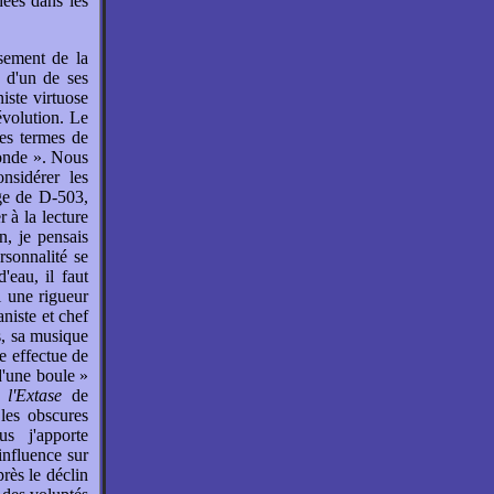
ées dans les
asement de la
d'un de ses
iste virtuose
 évolution. Le
les termes de
monde ». Nous
nsidérer les
ge de D-503,
 à la lecture
n, je pensais
rsonnalité se
'eau, il faut
i une rigueur
niste et chef
s, sa musique
e effectue de
d'une boule »
l'Extase
de
les obscures
s j'apporte
nfluence sur
rès le déclin