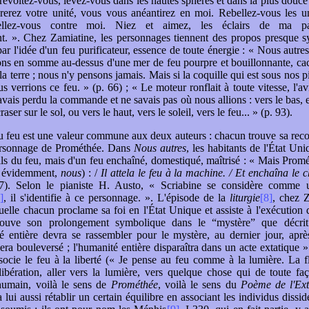
, révoltez-vous, levez-vous dans les hautes sphères et dans la plus douce
rerez votre unité, vous vous anéantirez en moi. Rebellez-vous les un
bellez-vous contre moi. Niez et aimez, les éclairs de ma p
t. ». Chez Zamiatine, les personnages tiennent des propos presque sy
ar l'idée d'un feu purificateur, essence de toute énergie : « Nous autres,
ns en somme au-dessus d'une mer de feu pourpre et bouillonnante, cac
 la terre ; nous n'y pensons jamais. Mais si la coquille qui est sous nos 
s verrions ce feu. » (p. 66) ; « Le moteur ronflait à toute vitesse, l'av
j'avais perdu la commande et ne savais pas où nous allions : vers le bas, et
aser sur le sol, ou vers le haut, vers le soleil, vers le feu... » (p. 93).
u feu est une valeur commune aux deux auteurs : chacun trouve sa rec
personnage de Prométhée. Dans
Nous autres
, les habitants de l'État Un
ls du feu, mais d'un feu enchaîné, domestiqué, maîtrisé : « Mais Prom
e, évidemment,
nous
) : /
Il attela le feu à la machine. / Et enchaîna le 
). Selon le pianiste H. Austo, « Scriabine se considère comme 
]
, il s'identifie à ce personnage. ». L'épisode de la
liturgie
[8]
, chez 
uelle chacun proclame sa foi en l'État Unique et assiste à l'exécution 
rouve son prolongement symbolique dans le “mystère” que décrit
 entière devra se rassembler pour le mystère, au dernier jour, aprè
era bouleversé ; l'humanité entière disparaîtra dans un acte extatique »
socie le feu à la liberté (« Je pense au feu comme à la lumière. La 
ibération, aller vers la lumière, vers quelque chose qui de toute fa
 humain, voilà le sens de
Prométhée
, voilà le sens du
Poème de l'Ex
lui aussi rétablir un certain équilibre en associant les individus dissi