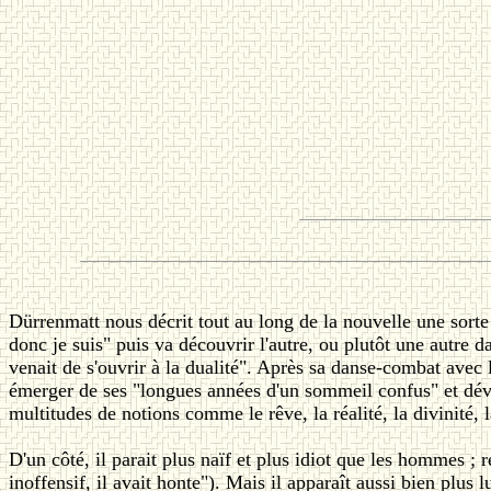
Dürrenmatt nous décrit tout au long de la nouvelle une sorte
donc je suis" puis va découvrir l'autre, ou plutôt une autre 
venait de s'ouvrir à la dualité". Après sa danse-combat avec
émerger de ses "longues années d'un sommeil confus" et dével
multitudes de notions comme le rêve, la réalité, la divinité, la
D'un côté, il parait plus naïf et plus idiot que les hommes ; 
inoffensif, il avait honte"). Mais il apparaît aussi bien plus 