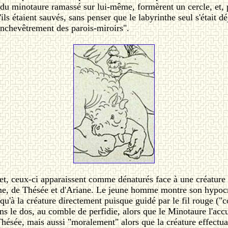
e du minotaure ramassé sur lui-même, formèrent un cercle, et,
ls étaient sauvés, sans penser que le labyrinthe seul s'était dé
'enchevêtrement des parois-miroirs".
ffet, ceux-ci apparaissent comme dénaturés face à une créatur
 de Thésée et d'Ariane. Le jeune homme montre son hypocrisie
u'à la créature directement puisque guidé par le fil rouge ("co
ns le dos, au comble de perfidie, alors que le Minotaure l'accu
Thésée, mais aussi "moralement" alors que la créature effectu