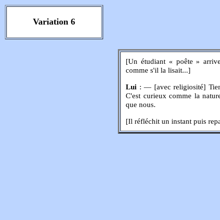
Variation 6
[Un étudiant « poête » arrive 
comme s'il la lisait...]
Lui
: — [avec religiosité] Tien
C'est curieux comme la nature
que nous.
[Il réfléchit un instant puis re