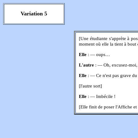
Variation 5
[Une étudiante s'apprète à pos
moment où elle la tient à bout 
Elle
: — oups…
L'autre
: — Oh, excusez-moi, j
Elle
: — Ce n'est pas grave du 
[l'autre sort]
Elle
: — Imbécile !
[Elle finit de poser l'Affiche e