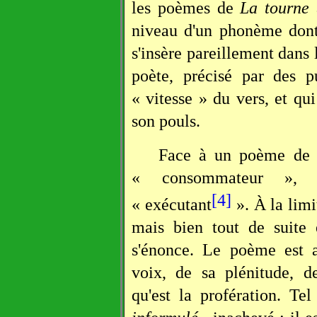
les poèmes de
La tourne
a
niveau d'un phonème dont 
s'insère pareillement dans
poète, précisé par des p
« vitesse » du vers, et qui
son pouls.
Face à un poème de R
« consommateur », m
[4]
« exécutant
». À la limi
mais bien tout de suite 
s'énonce. Le poème est a
voix, de sa plénitude, de 
qu'est la profération. T