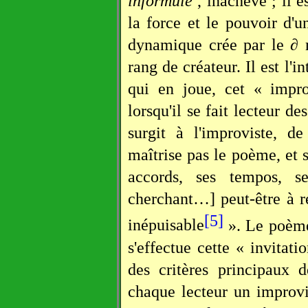
informulé
, inachevé ; il 
la force et le pouvoir d
dynamique crée par le ∂ m
rang de créateur. Il est l'i
qui en joue, cet « impro
lorsqu'il se fait lecteur d
surgit à l'improviste, d
maîtrise pas le poème, et s
accords, ses tempos, s
cherchant…] peut-être à r
[5]
inépuisable
». Le poème 
s'effectue cette « invitati
des critères principaux 
chaque lecteur un improv