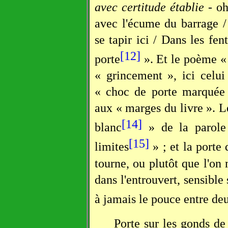
avec certitude établie
- oh
avec l'écume du barrage /
se tapir ici / Dans les fen
[12]
porte
». Et le poème «
« grincement », ici celui
« choc de porte marquée a
aux « marges du livre ». Le 
[14]
blanc
» de la parole
[15]
limites
» ; et la porte 
tourne, ou plutôt que l'on
dans l'entrouvert, sensibl
à jamais le pouce entre de
Porte sur les gonds de 