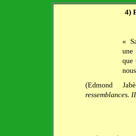
4) 
« Sa
une 
que 
nous
(Edmond Ja
ressemblances. II