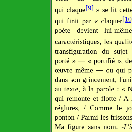
[9]
qui claque
» se lit cet
[10
qui finit par « claquer
poète devient lui-mêm
caractéristiques, les qualit
transfiguration du suje
porté » — « portifié », de
œuvre même — ou qui plut
dans son grincement, l'un
au texte, à la parole : «
qui remonte et flotte / A 
réglures, / Comme le jo
ponton / Parmi les frissons
Ma figure sans nom. -
L'