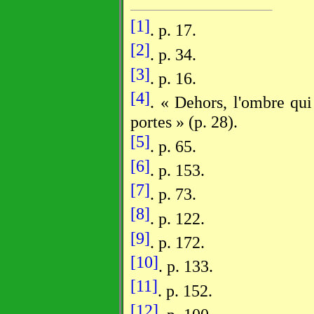
[1]
. p. 17.
[2]
. p. 34.
[3]
. p. 16.
[4]
. « Dehors, l'ombre qu
portes » (p. 28).
[5]
. p. 65.
[6]
. p. 153.
[7]
. p. 73.
[8]
. p. 122.
[9]
. p. 172.
[10]
. p. 133.
[11]
. p. 152.
[12]