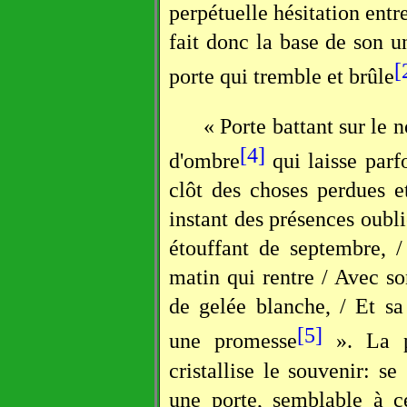
perpétuelle hésitation entr
fait donc la base de son u
[
porte qui tremble et brûle
« Porte battant sur le n
[4]
d'ombre
qui laisse parfo
clôt des choses perdues et
instant des présences oubli
étouffant de septembre, /
matin qui rentre / Avec so
de gelée blanche, / Et sa
[5]
une promesse
». La po
cristallise le souvenir: se
une porte, semblable à c