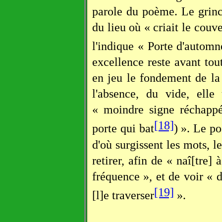
parole du poème. Le grinc
du lieu où « criait le cou
l'indique « Porte d'automn
excellence reste avant tou
en jeu le fondement de la 
l'absence, du vide, elle
« moindre signe réchappé
[18]
porte qui bat
) ». Le po
d'où surgissent les mots, le
retirer, afin de « naî[tre]
fréquence », et de voir « 
[19]
[l]e traverser
».