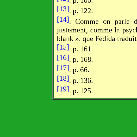
. p. 100.
[13]
. p. 122.
[14]
. Comme on parle d'
justement, comme la psych
blank », que Fédida traduit
[15]
. p. 161.
[16]
. p. 168.
[17]
. p. 66.
[18]
. p. 136.
[19]
. p. 125.