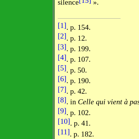
[15]
silence
».
[1]
. p. 154.
[2]
. p. 12.
[3]
. p. 199.
[4]
. p. 107.
[5]
. p. 50.
[6]
. p. 190.
[7]
. p. 42.
[8]
. in
Celle qui vient à pa
[9]
. p. 102.
[10]
. p. 41.
[11]
. p. 182.