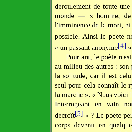
déroulement de toute une 
monde — « homme, de p
l'imminence de la mort, et 
possible. Ainsi le poète n
[4]
« un passant anonyme
»
Pourtant, le poète n'es
au milieu des autres : son 
la solitude, car il est ce
seul pour cela connaît le 
la marche ». « Nous voici là
Interrogeant en vain no
[5]
décroît
» ? Le poète perç
corps devenu en quelque 