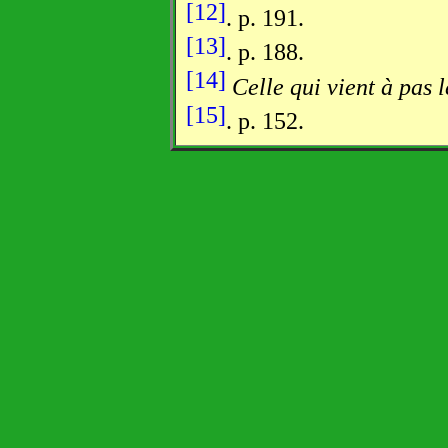
[12]
. p. 191.
[13]
. p. 188.
[14]
Celle qui vient à pas l
[15]
. p. 152.