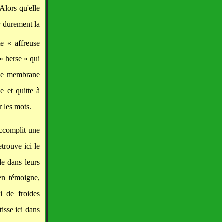
Alors qu'elle
r durement la
e « affreuse
« herse » qui
ine membrane
e et quitte à
r les mots.
accomplit une
etrouve ici le
de dans leurs
en témoigne,
i de froides
isse ici dans