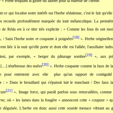
? » Poète troquant la gloire du laurier pour la rudesse de l'herbe.
t ce qui focalise notre intérêt sur l'herbe rédaïenne, c'est le fait qu'el
os recueils profondément marquée du trait mélancolique. La premièr
 de Réda est à ce titre très explicite : « Comme les fous ils ont mor
[18]
s, / Saisi l'herbe noire et coupante à poignées
». Herbe originellem
ent liée à la nuit qu'elle porte et dont elle est l'alliée, l'auxiliaire ind
[19]
ainsi, par exemple, « berger du pâturage sombre
», aux pri
[20]
 […] ténébreuse des nuées
». Herbe coupante comme la faux de la 
n pour entretenir avec elle
plus qu'un rapport de contiguïté
: « Dans le brouillard qui s'épaissit luit le tranchant / Des faux la
[21]
cure
». Image force, qui paraît parfois sous retravaillées, comm
rne
, où « les lames dans la fougère » annoncent cette « coupure » qu
 déguisée. L'herbe est donc aussi cette sourde menace vibrant au g