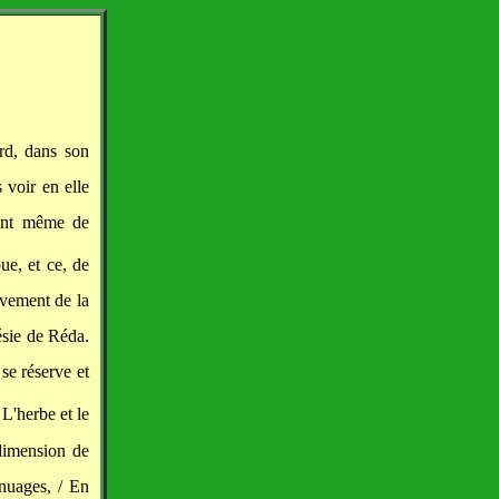
ard, dans son
 voir en elle
ment même de
oue, et ce, de
uvement de la
oésie de Réda.
 se réserve et
 L'herbe et le
 dimension de
 nuages, / En