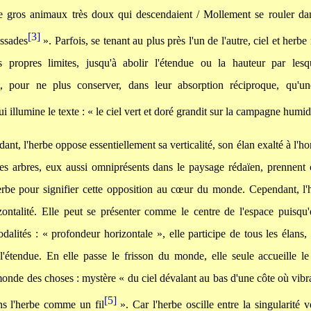
e gros animaux très doux qui descendaient / Mollement se rouler dan
[3]
issades
». Parfois, se tenant au plus près l'un de l'autre, ciel et herbe
s propres limites, jusqu'à abolir l'étendue ou la hauteur par lesqu
nt, pour ne plus conserver, dans leur absorption réciproque, qu'u
 illumine le texte : « le ciel vert et doré grandit sur la campagne humi
ant, l'herbe oppose essentiellement sa verticalité, son élan exalté à l'ho
 les arbres, eux aussi omniprésents dans le paysage rédaïen, prennent 
herbe pour signifier cette opposition au cœur du monde. Cependant, l'
rizontalité. Elle peut se présenter comme le centre de l'espace puisqu'
odalités : « profondeur horizontale », elle participe de tous les élans, 
l'étendue. En elle passe le frisson du monde, elle seule accueille l
monde des choses : mystère « du ciel dévalant au bas d'une côte où vibra
[5]
ns l'herbe comme un fil
». Car l'herbe oscille entre la singularité ve