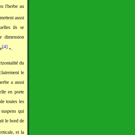
s l'herbe au
 mettent aussi
elles ils se
ne dimension
[4]
de
».
rizontalité du
clairement le
herbe a aussi
elle en porte
de toutes les
e suspens qui
it le bord de
rticale, et la