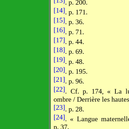
[13]
. p. 200.
[14]
. p. 171.
[15]
. p. 36.
[16]
. p. 71.
[17]
. p. 44.
[18]
. p. 69.
[19]
. p. 48.
[20]
. p. 195.
[21]
. p. 96.
[22]
. Cf. p. 174, « La l
ombre / Derrière les haute
[23]
. p. 28.
[24]
. « Langue maternel
p. 37.