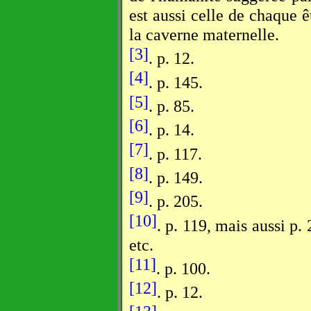
est aussi celle de chaque ê
la caverne maternelle.
[3]
. p. 12.
[4]
. p. 145.
[5]
. p. 85.
[6]
. p. 14.
[7]
. p. 117.
[8]
. p. 149.
[9]
. p. 205.
[10]
. p. 119, mais aussi p
etc.
[11]
. p. 100.
[12]
. p. 12.