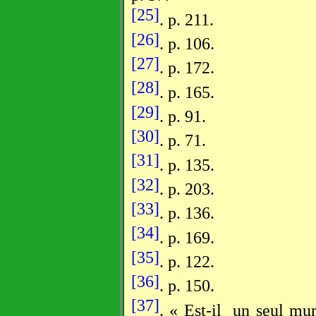
[25]
. p. 211.
[26]
. p. 106.
[27]
. p. 172.
[28]
. p. 165.
[29]
. p. 91.
[30]
. p. 71.
[31]
. p. 135.
[32]
. p. 203.
[33]
. p. 136.
[34]
. p. 169.
[35]
. p. 122.
[36]
. p. 150.
[37]
. « Est-il
un seul mur