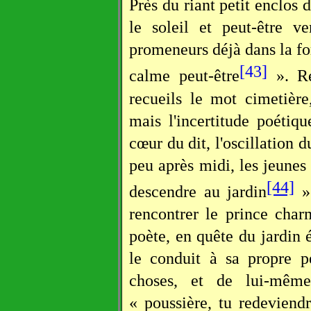
Près du riant petit enclos 
le soleil et peut-être v
promeneurs déjà dans la fo
[43]
calme peut-être
». Ré
recueils le mot cimetièr
mais l'incertitude poétiq
cœur du dit, l'oscillation 
peu après midi, les jeunes 
[44]
descendre au jardin
».
rencontrer le prince cha
poète, en quête du jardin 
le conduit à sa propre p
choses, et de lui-même
« poussière, tu redeviend