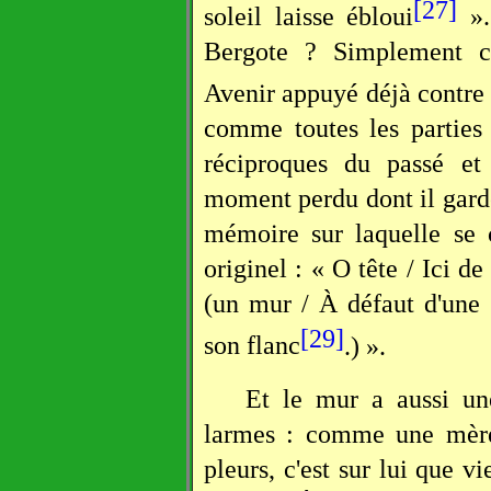
[27]
soleil laisse ébloui
».
Bergote ? Simplement co
Avenir appuyé déjà contre
comme toutes les parties 
réciproques du passé e
moment perdu dont il garde
mémoire sur laquelle se c
originel : « O tête / Ici de
(un mur / À défaut d'une 
[29]
son flanc
.) ».
Et le mur a aussi un
larmes : comme une mère,
pleurs, c'est sur lui que vi