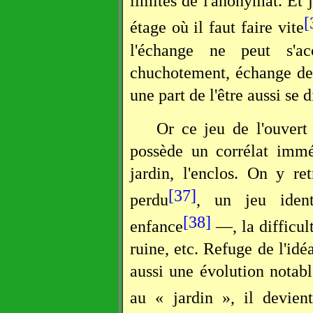
limites de l'anonymat. Et 
[
étage où il faut faire vite
l'échange ne peut s'
chuchotement, échange de
une part de l'être aussi se d
Or ce jeu de l'ouvert
possède un corrélat immé
jardin, l'enclos. On y r
[37]
perdu
, un jeu iden
[38]
enfance
—, la difficul
ruine, etc. Refuge de l'idéa
aussi une évolution notabl
au « jardin », il devien