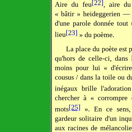
[22]
Aire du feu
, aire du
« bâtir » heideggerien — 
d'une parole donnée tout
[23]
lieu
» du poème.
La place du poète est 
qu'hors de celle-ci, dans l
moins pour lui « d'écrir
cousus / dans la toile ou du
inégaux brille l'adoration
chercher à « corrompre e
[25]
mots
». En ce sens, ê
gardeur solitaire d'un inqu
aux racines de mélancolie