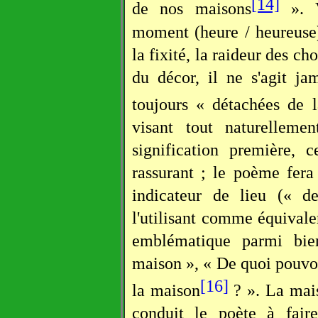
[14]
de nos maisons
». V
moment (heure / heureuse)
la fixité, la raideur des 
du décor, il ne s'agit j
toujours « détachées de l
visant tout naturelleme
signification première, c
rassurant ; le poème fer
indicateur de lieu (« d
l'utilisant comme équival
emblématique parmi bie
maison », « De quoi pouvon
[16]
la maison
? ». La mais
conduit le poète à fair