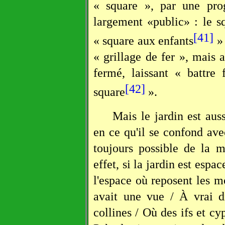
« square », par une prog
largement «public» : le sq
[41]
« square aux enfants
» 
« grillage de fer », mais 
fermé, laissant « battre 
[42]
square
».
Mais le jardin est aus
en ce qu'il se confond avec
toujours possible de la m
effet, si la jardin est espac
l'espace où reposent les mo
avait une vue / À vrai d
collines / Où des ifs et cy