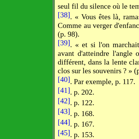
seul fil du silence où le t
[38]
. « Vous êtes là, rama
Comme au verger d'enfance 
(p. 98).
[39]
. « et si l'on marcha
avant d'atteindre l'angl
différent, dans la lente cla
clos sur les souvenirs ? » (p
[40]
. Par exemple, p. 117.
[41]
. p. 202.
[42]
. p. 122.
[43]
. p. 168.
[44]
. p. 167.
[45]
. p. 153.