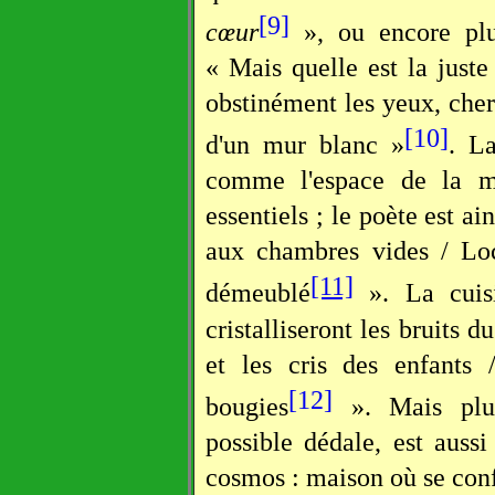
[9]
cœur
», ou encore plu
« Mais quelle est la juste
obstinément les yeux, ch
[10]
d'un mur blanc »
. L
comme l'espace de la mé
essentiels ; le poète est ai
aux chambres vides / Loc
[11]
démeublé
». La cuisi
cristalliseront les bruits d
et les cris des enfants 
[12]
bougies
». Mais plu
possible dédale, est aus
cosmos : maison où se conf