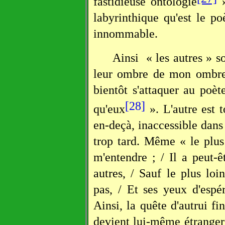
fastidieuse ontologie
»
labyrinthique qu'est le p
innommable.
Ainsi
« les autres » s
leur ombre de mon ombre 
bientôt s'attaquer au poè
[28]
qu'eux
». L'autre est t
en-deçà, inaccessible dans
trop tard. Même « le plus
m'entendre ; / Il a peut-ê
autres, / Sauf le plus loi
pas, / Et ses yeux d'espé
Ainsi, la quête d'autrui f
devient lui-même étranger