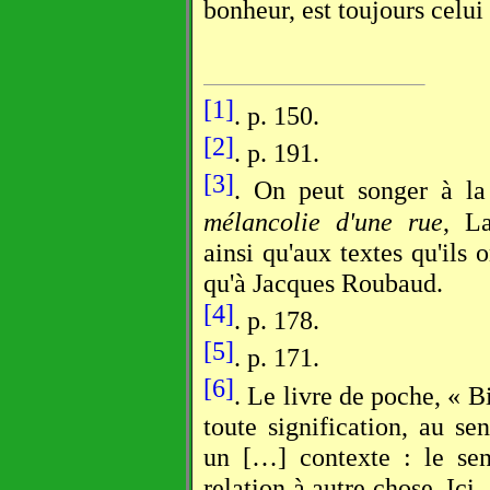
bonheur, est toujours celui
[1]
. p. 150.
[2]
. p. 191.
[3]
. On peut songer à la
mélancolie d'une rue
, L
ainsi qu'aux textes qu'ils 
qu'à Jacques Roubaud.
[4]
. p. 178.
[5]
. p. 171.
[6]
. Le livre de poche, « Bi
toute signification, au se
un […] contexte : le sen
relation à autre chose. Ici,