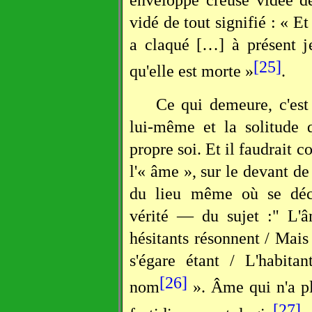
vidé de tout signifié : « Et
a claqué […] à présent j
[25]
qu'elle est morte »
.
Ce qui demeure, c'est 
lui-même et la solitude q
propre soi. Et il faudrait c
l'« âme », sur le devant d
du lieu même où se déc
vérité — du sujet :" L'
hésitants résonnent / Mais
s'égare étant / L'habita
[26]
nom
». Âme qui n'a plu
[27]