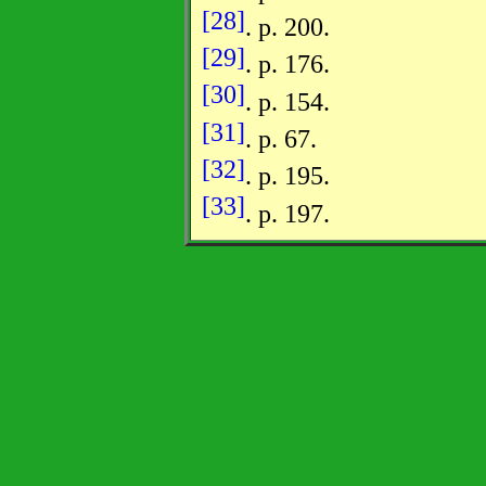
[28]
. p. 200.
[29]
. p. 176.
[30]
. p. 154.
[31]
. p. 67.
[32]
. p. 195.
[33]
. p. 197.