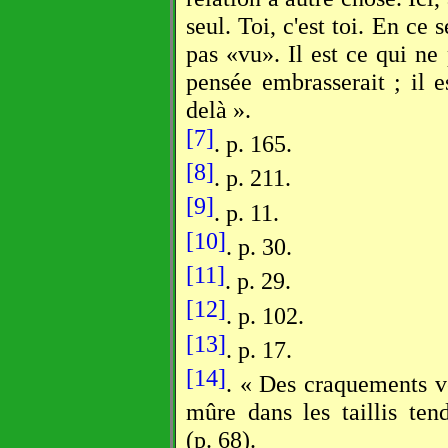
seul. Toi, c'est toi. En ce 
pas «vu». Il est ce qui ne
pensée embrasserait ; il e
delà ».
[7]
. p. 165.
[8]
. p. 211.
[9]
. p. 11.
[10]
. p. 30.
[11]
. p. 29.
[12]
. p. 102.
[13]
. p. 17.
[14]
. « Des craquements vei
mûre dans les taillis te
(p. 68).