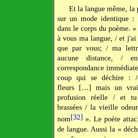
Et la langue même, la 
sur un mode identique : c
dans le corps du poème. « M
à vous ma langue, / et j'a
que par vous; / ma lettr
aucune distance, / en
correspondance immédiate 
coup qui se déchire : /
fleurs […] mais un vra
profusion réelle / et t
brassées / la vieille odeu
[32]
nom
». Le poète attach
de langue. Aussi la « déch