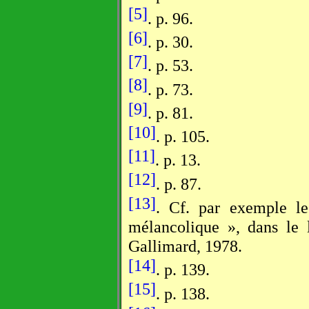
[5]
. p. 96.
[6]
. p. 30.
[7]
. p. 53.
[8]
. p. 73.
[9]
. p. 81.
[10]
. p. 105.
[11]
. p. 13.
[12]
. p. 87.
[13]
. Cf. par exemple le
mélancolique », dans le 
Gallimard, 1978.
[14]
. p. 139.
[15]
. p. 138.