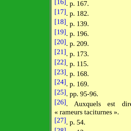
[16]
. p. 167.
[17]
. p. 182.
[18]
. p. 139.
[19]
. p. 196.
[20]
. p. 209.
[21]
. p. 173.
[22]
. p. 115.
[23]
. p. 168.
[24]
. p. 169.
[25]
. pp. 95-96.
[26]
. Auxquels est dire
« rameurs taciturnes ».
[27]
. p. 54.
[28]