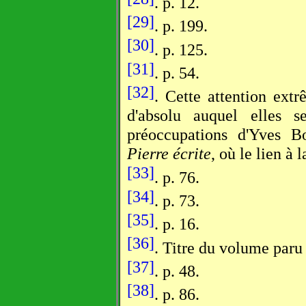
. p. 12.
[29]
. p. 199.
[30]
. p. 125.
[31]
. p. 54.
[32]
. Cette attention extr
d'absolu auquel elles se
préoccupations d'Yves Bo
Pierre écrite
, où le lien à 
[33]
. p. 76.
[34]
. p. 73.
[35]
. p. 16.
[36]
. Titre du volume par
[37]
. p. 48.
[38]
. p. 86.