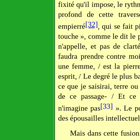
fixité qu'il impose, le ryth
profond de cette travers
[32]
empierré
, qui se fait 
touche », comme le dit le
n'appelle, et pas de clar
faudra prendre contre mo
une femme, / est la pierr
esprit, / Le degré le plus b
ce que je saisirai, terre 
de ce passage- / Et ce 
[33]
n'imagine pas
». Le po
des épousailles intellectuel
Mais dans cette fusion