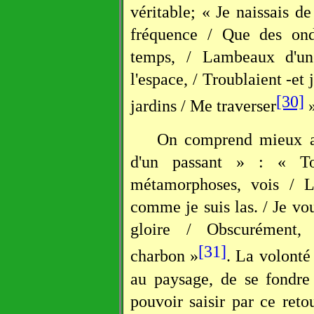
véritable; « Je naissais d
fréquence / Que des on
temps, / Lambeaux d'un
l'espace, / Troublaient -et
[30]
jardins / Me traverser
»
On comprend mieux alo
d'un passant » : « To
métamorphoses, vois / L
comme je suis las. / Je vou
gloire / Obscurément,
[31]
charbon »
. La volonté 
au paysage, de se fondre
pouvoir saisir par ce reto