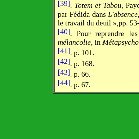
[39]
.
Totem et Tabou
, Pay
par Fédida dans
L'absence
le travail du deuil »,pp. 53
[40]
. Pour reprendre l
mélancolie
, in
Métapsycho
[41]
. p. 101.
[42]
. p. 168.
[43]
. p. 66.
[44]
. p. 67.