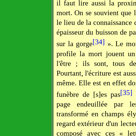
il faut lire aussi la proxi
mort. On se souvient que l
le lieu de la connaissance d
épaisseur du buisson de pa
[34]
sur la gorge
». Le mome
profile la mort jouent un
l'être ; ils sont, tous d
Pourtant, l'écriture est au
même. Elle est en effet d
[35]
funèbre de [s]es pas
»
page endeuillée par l
transformé en champs ély
regard extérieur d'un lect
composé avec ces « lett