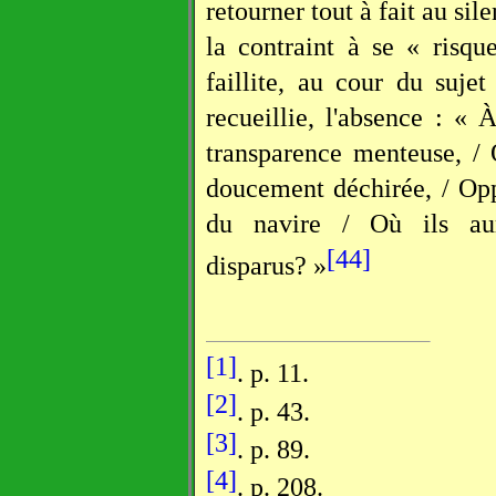
retourner tout à fait au silen
la contraint à se « risqu
faillite, au cour du sujet
recueillie, l'absence : «
transparence menteuse, / Q
doucement déchirée, / Opp
du navire / Où ils au
[44]
disparus? »
[1]
. p. 11.
[2]
. p. 43.
[3]
. p. 89.
[4]
. p. 208.