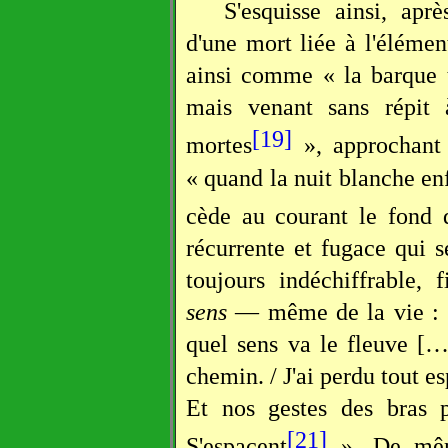
S'esquisse ainsi, apr
d'une mort liée à l'élément
ainsi comme « la barque t
mais venant sans répit 
[19]
mortes
», approchant 
« quand la nuit blanche en
cède au courant le fond 
récurrente et fugace qui s
toujours indéchiffrable,
sens
— même de la vie : « 
quel sens va le fleuve [
chemin. / J'ai perdu tout es
Et nos gestes des bras p
[21]
S'espacent
». De mêm