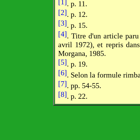
[1]
. p. 11.
[2]
. p. 12.
[3]
. p. 15.
[4]
. Titre d'un article par
avril 1972), et repris dan
Morgana, 1985.
[5]
. p. 19.
[6]
. Selon la formule rimba
[7]
. pp. 54-55.
[8]
. p. 22.