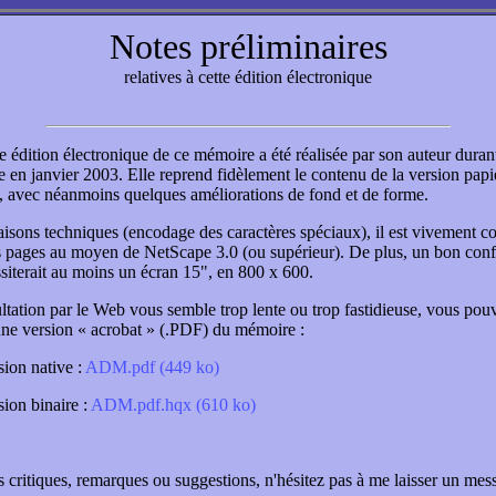
Notes préliminaires
relatives à cette édition électronique
e édition électronique de ce mémoire a été réalisée par son auteur durant
e en janvier 2003. Elle reprend fidèlement le contenu de la version pap
, avec néanmoins quelques améliorations de fond et de forme.
aisons techniques (encodage des caractères spéciaux), il est vivement co
s pages au moyen de NetScape 3.0 (ou supérieur). De plus, un bon conf
ssiterait au moins un écran 15", en 800 x 600.
ultation par le Web vous semble trop lente ou trop fastidieuse, vous pou
une version « acrobat » (.PDF) du mémoire :
sion native :
ADM.pdf (449 ko)
sion binaire :
ADM.pdf.hqx (610 ko)
s critiques, remarques ou suggestions, n'hésitez pas à me laisser un mes