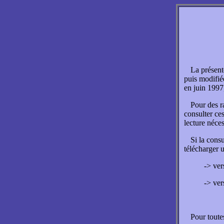
La présent
puis modifié
en juin 1997
Pour des r
consulter ce
lecture néce
Si la cons
télécharger 
-> ver
-> ver
Pour toute