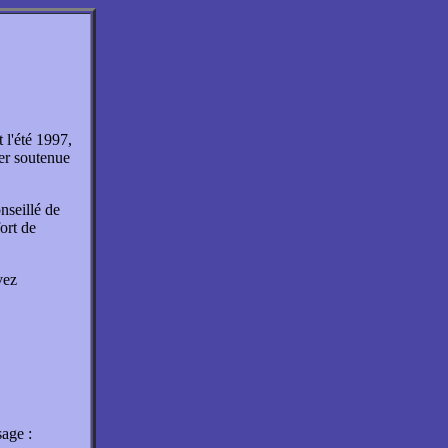
 l'été 1997,
ier soutenue
nseillé de
ort de
vez
sage :