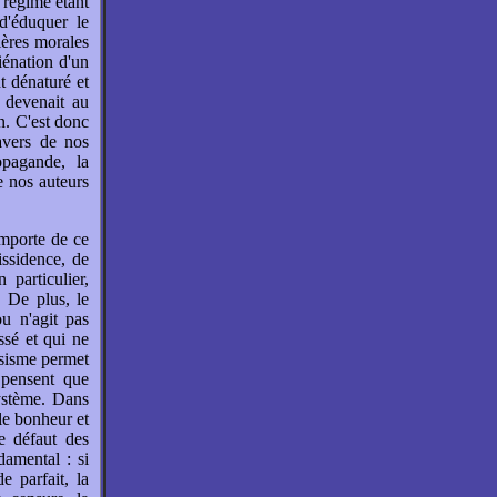
 régime étant
d'éduquer le
ières morales
iénation d'un
nt dénaturé et
, devenait au
n. C'est donc
avers de nos
opagande, la
e nos auteurs
omporte de ce
issidence, de
 particulier,
. De plus, le
u n'agit pas
ussé et qui ne
psisme permet
 pensent que
système. Dans
 le bonheur et
le défaut des
damental : si
e parfait, la