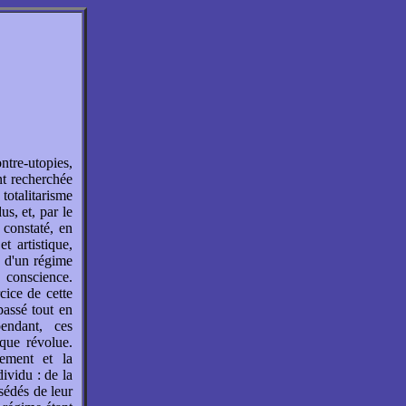
ntre-utopies,
ant recherchée
 totalitarisme
us, et, par le
 constaté, en
 artistique,
 d'un régime
a conscience.
cice de cette
passé tout en
endant, ces
oque révolue.
nement et la
dividu : de la
sédés de leur