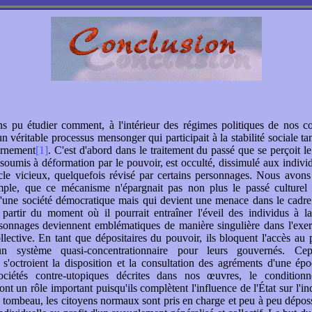
 pu étudier comment, à l'intérieur des régimes politiques de nos co
un véritable processus mensonger qui participait à la stabilité sociale t
ernement
[1]
. C'est d'abord dans le traitement du passé que se perçoit le
 soumis à déformation par le pouvoir, est occulté, dissimulé aux individ
cle vicieux, quelquefois révisé par certains personnages. Nous avons
mple, que ce mécanisme n'épargnait pas non plus le passé culturel et
'une société démocratique mais qui devient une menace dans le cadre
 à partir du moment où il pourrait entraîner l'éveil des individus à l
sonnages deviennent emblématiques de manière singulière dans l'exer
llective. En tant que dépositaires du pouvoir, ils bloquent l'accès au 
 un système quasi-concentrationnaire pour leurs gouvernés. Cep
s'octroient la disposition et la consultation des agréments d'une ép
ciétés contre-utopiques décrites dans nos œuvres, le condition
t un rôle important puisqu'ils complètent l'influence de l'État sur l'in
 tombeau, les citoyens normaux sont pris en charge et peu à peu dépos