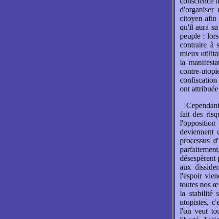
conscience i
d'organiser
citoyen afin
qu'il aura s
peuple : lors
contraire à 
mieux utilit
la manifest
contre-utop
confiscation
ont attribuée
Cependant
fait des ris
l'opposition
deviennent d
processus d
parfaitement,
désespèrent 
aux disside
l'espoir vie
toutes nos œu
la stabilité
utopistes, c
l'on veut to