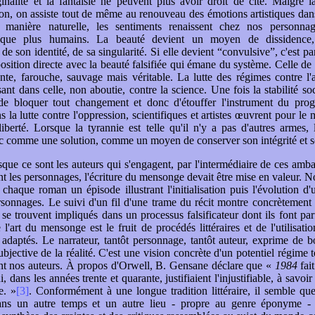
riginalité et la fantaisie ne peuvent plus avoir droit de cité. Malgré l
on, on assiste tout de même au renouveau des émotions artistiques dan
 manière naturelle, les sentiments renaissent chez nos personna
 que plus humains. La beauté devient un moyen de dissidence
de son identité, de sa singularité. Si elle devient “convulsive”, c'est pa
osition directe avec la beauté falsifiée qui émane du système. Celle de 
nte, farouche, sauvage mais véritable. La lutte des régimes contre l'
ant dans celle, non aboutie, contre la science. Une fois la stabilité so
 de bloquer tout changement et donc d'étouffer l'instrument du prog
 la lutte contre l'oppression, scientifiques et artistes œuvrent pour le
 liberté. Lorsque la tyrannie est telle qu'il n'y a pas d'autres armes
c comme une solution, comme un moyen de conserver son intégrité et so
sque ce sont les auteurs qui s'engagent, par l'intermédiaire de ces amb
nt les personnages, l'écriture du mensonge devait être mise en valeur. 
 chaque roman un épisode illustrant l'initialisation puis l'évolution 
sonnages. Le suivi d'un fil d'une trame du récit montre concrètemen
se trouvent impliqués dans un processus falsificateur dont ils font parfo
e l'art du mensonge est le fruit de procédés littéraires et de l'utilisat
adaptés. Le narrateur, tantôt personnage, tantôt auteur, exprime de 
bjective de la réalité. C'est une vision concrète d'un potentiel régime t
nt nos auteurs. À propos d'Orwell, B. Gensane déclare que «
1984
fait
, dans les années trente et quarante, justifiaient l'injustifiable, à savo
e. »
[3]
. Conformément à une longue tradition littéraire, il semble qu
dans un autre temps et un autre lieu - propre au genre éponyme - 