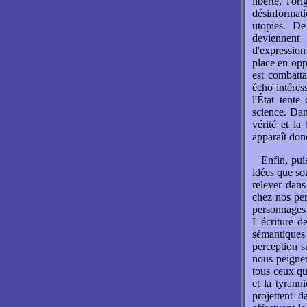
liberté, l'o
désinformati
utopies. De
deviennent
d'expression 
place en opp
est combatta
écho intéress
l'État tente
science. Dans
vérité et la
apparaît don
Enfin, pui
idées que so
relever dans
chez nos per
personnages 
L'écriture d
sémantiques 
perception su
nous peigne
tous ceux qui
et la tyranni
projettent 