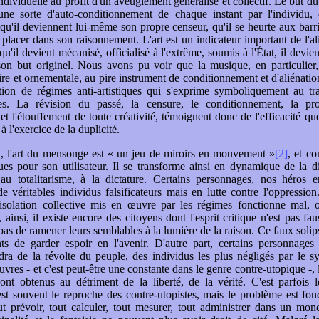
ndividuelle au profit d'un aveuglement généralisé et collectif. Le but du
 une sorte d'auto-conditionnement de chaque instant par l'individu, 
 qu'il deviennent lui-même son propre censeur, qu'il se heurte aux barr
u placer dans son raisonnement. L'art est un indicateur important de l'al
qu'il devient mécanisé, officialisé à l'extrême, soumis à l'État, il devie
son but originel. Nous avons pu voir que la musique, en particulier
aire et ornementale, au pire instrument de conditionnement et d'aliénatio
ation de régimes anti-artistiques qui s'exprime symboliquement au tr
ies. La révision du passé, la censure, le conditionnement, la pr
 et l'étouffement de toute créativité, témoignent donc de l'efficacité qu
 à l'exercice de la duplicité.
, l'art du mensonge est « un jeu de miroirs en mouvement »
[2]
, et c
ques pour son utilisateur. Il se transforme ainsi en dynamique de la d
 au totalitarisme, à la dictature. Certains personnages, nos héros en
e véritables individus falsificateurs mais en lutte contre l'oppression
'isolation collective mis en œuvre par les régimes fonctionne mal, o
 ainsi, il existe encore des citoyens dont l'esprit critique n'est pas fa
pas de ramener leurs semblables à la lumière de la raison. Ce faux soli
nts de garder espoir en l'avenir. D'autre part, certains personnages
ndra de la révolte du peuple, des individus les plus négligés par le 
vres - et c'est peut-être une constante dans le genre contre-utopique -,
 sont obtenus au détriment de la liberté, de la vérité. C'est parfois 
'est souvent le reproche des contre-utopistes, mais le problème est fon
ut prévoir, tout calculer, tout mesurer, tout administrer dans un mond