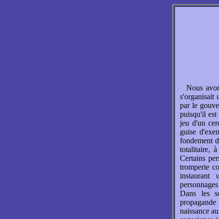
Nous avons
s'organisait 
par le gouv
puisqu'il est
jeu d'un cer
guise d'exe
fondement d
totalitaire,
Certains per
tromperie co
instaurant
personnages 
Dans les so
propagande on
naissance au