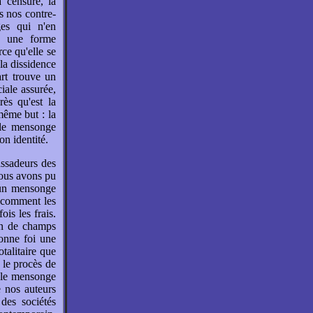
a censure, la
s nos contre-
ges qui n'en
, une forme
rce qu'elle se
la dissidence
art trouve un
ciale assurée,
rès qu'est la
 même but : la
, le mensonge
n identité.
assadeurs des
Nous avons pu
d'un mensonge
t comment les
is les frais.
ion de champs
bonne foi une
otalitaire que
 le procès de
ir le mensonge
e nos auteurs
des sociétés