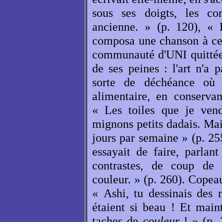
sous ses doigts, les co
ancienne. » (p. 120), « 
composa une chanson à cet
communauté d'UNI quittée, 
de ses peines : l'art n'a
sorte de déchéance où s
alimentaire, en conservan
« Les toiles que je vend
mignons petits dadais. Mais
jours par semaine » (p. 255
essayait de faire, parlan
contrastes, de coup de 
couleur. » (p. 260). Copea
« Ashi, tu dessinais des 
étaient si beau ! Et main
taches de
couleur
! » (p. 