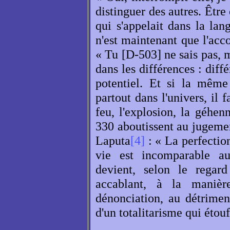
distinguer des autres. Être o
qui s'appelait dans la lan
n'est maintenant que l'acc
« Tu [D-503] ne sais pas, m
dans les différences : diff
potentiel. Et si la mêm
partout dans l'univers, il 
feu, l'explosion, la géhen
330 aboutissent au jugeme
Laputa
[4]
: « La perfection
vie est incomparable a
devient, selon le rega
accablant, à la maniè
dénonciation, au détrimen
d'un totalitarisme qui étou