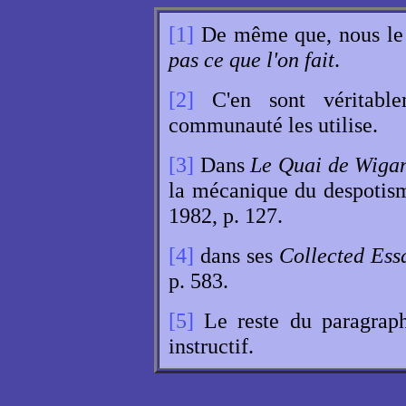
[1]
De même que, nous le 
pas ce que l'on fait
.
[2]
C'en sont véritable
communauté les utilise.
[3]
Dans
Le Quai de Wiga
la mécanique du despotism
1982, p. 127.
[4]
dans ses
Collected Ess
p. 583.
[5]
Le reste du paragraph
instructif.