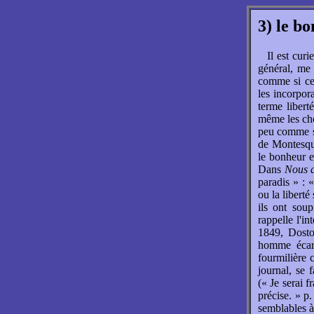
3) le bo
Il est cur
général, me 
comme si ces
les incorpor
terme liberté
même les cho
peu comme si
de Montesqui
le bonheur e
Dans
Nous a
paradis » : 
ou la liberté
ils ont sou
rappelle l'i
1849, Dosto
homme écarte
fourmilière 
journal, se f
(« Je serai 
précise. » p.
semblables à