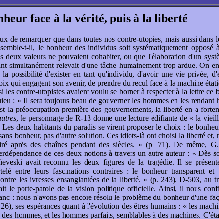
nheur face à la vérité, puis à la liberté
ieux de remarquer que dans toutes nos contre-utopies, mais aussi dans l
semble-t-il, le bonheur des individus soit systématiquement opposé à 
 deux valeurs ne pouvaient cohabiter, ou que l'élaboration d'un syst
ant simultanément relevait d'une tâche humainement trop ardue. On en
 la possibilité d'exister en tant qu'individu, d'avoir une vie privée, d'
ix qui engagent son avenir, de prendre du recul face à la machine étati
 les contre-utopistes avaient voulu se borner à respecter à la lettre ce 
eu : « Il sera toujours beau de gouverner les hommes en les rendant 
st la préoccupation première des gouvernements, la liberté en a fortem
utres
, le personnage de R-13 donne une lecture édifiante de « la vieil
« Les deux habitants du paradis se virent proposer le choix : le bonheur
 sans bonheur, pas d'autre solution. Ces idiots-là ont choisi la liberté et,
piré après des chaînes pendant des siècles. » (p. 71). De même, G
nterdépendance de ces deux notions à travers un autre auteur : « Dès s
ïeveski avait reconnu les deux figures de la tragédie. Il se prése
lé entre leurs fascinations contraires : le bonheur transparent et 
contre les ivresses ensanglantées de la liberté. » (p. 243). D-503, au t
ait le porte-parole de la vision politique officielle. Ainsi, il nous con
franc : nous n'avons pas encore résolu le problème du bonheur d'une faço
 26), ses espérances quant à l'évolution des êtres humains : « les machi
 des hommes, et les hommes parfaits, semblables à des machines. C'éta