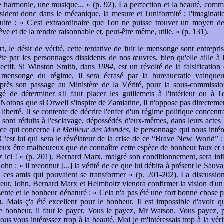
e harmonie, une musique... » (p. 92). La perfection et la beauté, com
 résident donc dans le mécanique, la mesure et l'uniformité ; l'imaginati
truite : « C'est extraordinaire que l'on ne puisse trouver un moyen de
ve et de la rendre raisonnable et, peut-être même, utile. » (p. 131).
rt, le désir de vérité, cette tentative de fuir le mensonge sont entrep
ête par les personnages dissidents de nos œuvres, bien qu'elle aille à 
lectif. Si Winston Smith, dans
1984
, est un révolté de la falsification 
mensonge du régime, il sera écrasé par la bureaucratie vainque
 après son passage au Ministère de la Vérité, pour la sous-commissi
é de déterminer s'il faut placer les guillemets à l'intérieur ou à l'
 Notons que si Orwell s'inspire de Zamiatine, il n'oppose pas directeme
liberté. Il se contente de décrire l'enfer d'un régime politique concent
s sont réduits à l'esclavage, dépossédés d'eux-mêmes, dans leurs actes 
 ce qui concerne
Le Meilleur des Mondes
, le personnage qui nous intér
C'est lui qui sera le révélateur de la crise de ce “Brave New World” :
ieux être malheureux que de connaître cette espèce de bonheur faux et
z ici ! » (p. 201). Bernard Marx, malgré son conditionnement, sera inf
ohn : « il reconnut [...] la vérité de ce que lui débita à présent le Sauv
 ces amis qui pouvaient se transformer » (p. 201-202). La discussion
teur, John, Bernard Marx et Helmholtz viendra confirmer la vision d'u
sente et le bonheur dénaturé : « Cela n'a pas été une fort bonne chose p
. Mais ç'a été excellent pour le bonheur. Il est impossible d'avoir 
e bonheur, il faut le payer. Vous le payez, Mr Watson. Vous payez, p
us vous intéressez trop à la beauté. Moi je m'intéressais trop à la vérit