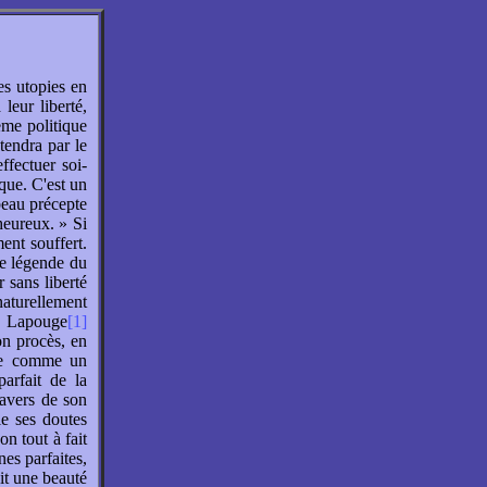
es utopies en
leur liberté,
ème politique
tendra par le
effectuer soi-
que. C'est un
beau précepte
heureux. » Si
ent souffert.
le légende du
 sans liberté
 naturellement
. Lapouge
[1]
on procès, en
nte comme un
parfait de la
ravers de son
fie ses doutes
n tout à fait
nes parfaites,
it une beauté