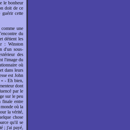
me le bonheur
on doit de ce
 guérir cette
ris comme une
l'encontre du
et détient les
ur : Winston
on d'un sous-
extérieur des
nt l'image du
rationnaire où
et dans leurs
esse est John
 « - Eh bien,
 menteur dont
luencé par le
age sur le peu
 finale entre
n monde où la
our la vérité,
quelque chose
arce qu'il se
é ; j'ai payé,