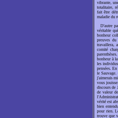
vibrante, un
totalitaire,
fait être dé
maladie du rê
D'autre pa
véritable qu
bonheur col
preuves du 
travaillera,
comité charg
parenthèses.
bonheur à la 
les individu
pensées. En
le Sauvage. 
j'aimerais m
vous jouisse
discours de J
de valeur de
l'Administra
vérité est ab
bien entendu
pour rien. L
trouve que vo