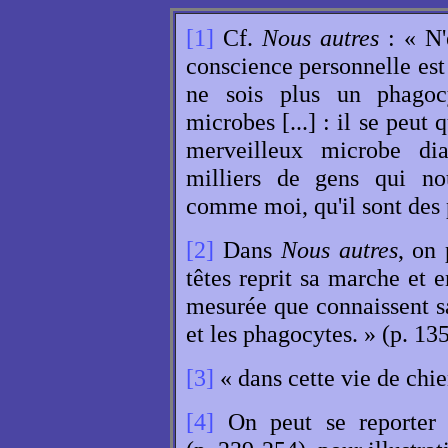
[1]
Cf.
Nous autres
: « N'e
conscience personnelle est 
ne sois plus un phagocy
microbes [...] : il se peut 
merveilleux microbe dia
milliers de gens qui nou
comme moi, qu'il sont des 
[2]
Dans
Nous autres
, on 
têtes reprit sa marche et 
mesurée que connaissent s
et les phagocytes. » (p. 135
[3]
« dans cette vie de chie
[4]
On peut se reporter 