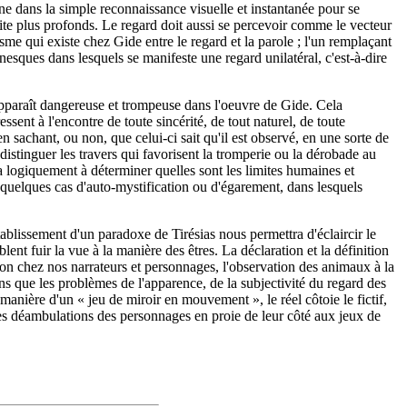
cine dans la simple reconnaissance visuelle et instantanée pour se
ite plus profonds. Le regard doit aussi se percevoir comme le vecteur
me qui existe chez Gide entre le regard et la parole ; l'un remplaçant
esques dans lesquels se manifeste une regard unilatéral, c'est-à-dire
apparaît dangereuse et trompeuse dans l'oeuvre de Gide. Cela
sent à l'encontre de toute sincérité, de tout naturel, de toute
sachant, ou non, que celui-ci sait qu'il est observé, en une sorte de
distinguer les travers qui favorisent la tromperie ou la dérobade au
 logiquement à déterminer quelles sont les limites humaines et
ur quelques cas d'auto-mystification ou d'égarement, dans lesquels
tablissement d'un paradoxe de Tirésias nous permettra d'éclaircir le
t fuir la vue à la manière des êtres. La déclaration et la définition
ion chez nos narrateurs et personnages, l'observation des animaux à la
s que les problèmes de l'apparence, de la subjectivité du regard des
anière d'un « jeu de miroir en mouvement », le réel côtoie le fictif,
les déambulations des personnages en proie de leur côté aux jeux de