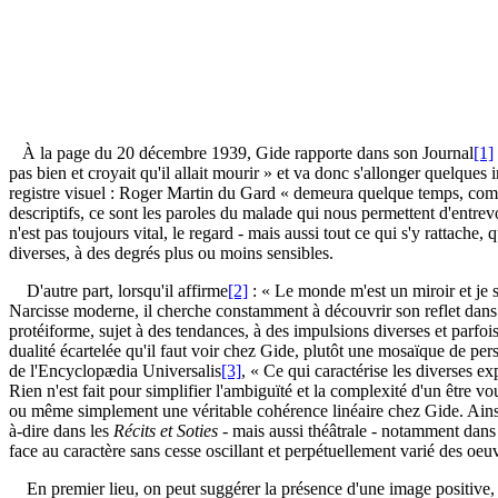
À la page du 20 décembre 1939, Gide rapporte dans son Journal
[1]
pas bien et croyait qu'il allait mourir » et va donc s'allonger quelques
registre visuel : Roger Martin du Gard « demeura quelque temps, complè
descriptifs, ce sont les paroles du malade qui nous permettent d'entrevoir
n'est pas toujours vital, le regard - mais aussi tout ce qui s'y rattache,
diverses, à des degrés plus ou moins sensibles.
D'autre part, lorsqu'il affirme
[2]
: « Le monde m'est un miroir et je s
Narcisse moderne, il cherche constamment à découvrir son reflet dans 
protéiforme, sujet à des tendances, à des impulsions diverses et parfo
dualité écartelée qu'il faut voir chez Gide, plutôt une mosaïque de per
de l'Encyclopædia Universalis
[3]
, « Ce qui caractérise les diverses e
Rien n'est fait pour simplifier l'ambiguïté et la complexité d'un être v
ou même simplement une véritable cohérence linéaire chez Gide. Ainsi, 
à-dire dans les
Récits et Soties
- mais aussi théâtrale - notamment dan
face au caractère sans cesse oscillant et perpétuellement varié des oeu
En premier lieu, on peut suggérer la présence d'une image positive, pu