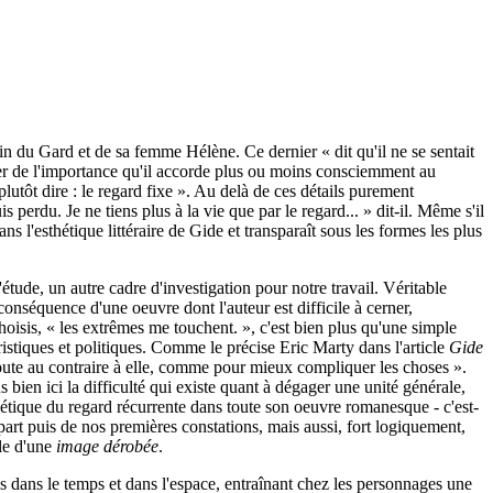
 du Gard et de sa femme Hélène. Ce dernier « dit qu'il ne se sentait
 juger de l'importance qu'il accorde plus ou moins consciemment au
utôt dire : le regard fixe ». Au delà de ces détails purement
s perdu. Je ne tiens plus à la vie que par le regard... » dit-il. Même s'il
ns l'esthétique littéraire de Gide et transparaît sous les formes les plus
tude, un autre cadre d'investigation pour notre travail. Véritable
nséquence d'une oeuvre dont l'auteur est difficile à cerner,
oisis, « les extrêmes me touchent. », c'est bien plus qu'une simple
ristiques et politiques. Comme le précise Eric Marty dans l'article
Gide
ajoute au contraire à elle, comme pour mieux compliquer les choses ».
bien ici la difficulté qui existe quant à dégager une unité générale,
hétique du regard récurrente dans toute son oeuvre romanesque - c'est-
part puis de nos premières constations, mais aussi, fort logiquement,
ale d'une
image dérobée
.
s dans le temps et dans l'espace, entraînant chez les personnages une