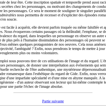
ale de leur être. Cette inscription spatiale et temporelle prend aussi ra
lus secrètes chez les personnages, ou motivant des changements de condu
e les personnages. Ce sera le moment de souligner le singulier parallélis
admirables
nous permettra de recenser et d'expliciter des épisodes roman
s'en soucie.
t facile à acquérir, elle devient parfois truquée ou même falsifiée et 
s. Nous évoquerons certains passages où la théâtralité, l'emphase, se dres
ivalence du regard, dans lesquelles un personnage en observe un autre en 
ser de plus près à l'humaine dissimulation des personnages où peuvent se 
t d'eux-mêmes quelques protagonistes de nos oeuvres. Cela nous amènera
subjectivité, l'ambiguité ? Enfin, nous prendrons le temps de mettre à jo
aveuglements plus ou moins volontaires.
mploi nous pouvons tirer de ces utilisations de l'image et du regard. L'é
es personnages, de donner une interprétation aux événements qui semblen
étuelle recherche de l'être authentique, une mystérieuse dépersonnalisat
cadre romanesque dans l'esthétique du regard de Gide. Enfin, nous verron
ine d'une imparfaite spécularité et d'une mise en abyme manquée. A la m
Borgésienne - d'un auteur observant son lecteur qui lui-même contemple 
e pour une partie l'échec de l'image absolue.
Partie suivante