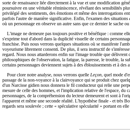
sorte de renaissance liée directement à la vue et une modification génér
poursuivre en une véritable réminiscence, révélant des sensibilités p
privilégié des sentiments, des émotions et même des interrogations entr
parfois l'autre de manière significative. Enfin, l'examen des situations
où un personnage en observe un autre sans que ce dernier le sache ou 
L'image ne demeure pas toujours positive et bénéfique : comme elle es
s'exprime tout d'abord dans la duplicité visuelle de certains personnage
franchise. Puis nous verrons quelques situations où se manifeste l'amb
voyeurisme librement consenti. De plus, il sera instructif de s'intéres
regard. Nous nous attarderons enfin sur l'image trouble que délivren
philosophiques de l'observation, la fatigue, la paresse, le trouble, la 
certains personnages deviennent sujets à des éblouissements et à des 
Pour clore notre analyse, nous verrons quelle
Leçon
, quel mode d'e
passage de la non-voyance à la clairvoyance qui se produit chez quelqu
d'un Narcisse gidien nous donnera le fil conducteur qui relie une perp
mesure de celle des hommes, et l'implication relative de l'espace, du 
personnages, de la compréhension du lecteur demeurent et sont à l'orig
l'apparent et même une seconde réalité. L'hypothèse finale - et très 
regards sera soulevée ; cette « spéculative spécularité » portant en ell