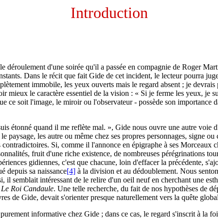
Introduction
le déroulement d'une soirée qu'il a passée en compagnie de Roger Martin
 instants. Dans le récit que fait Gide de cet incident, le lecteur pourra
tement immobile, les yeux ouverts mais le regard absent ; je devrais pl
 mieux le caractère essentiel de la vision : « Si je ferme les yeux, je sui
 que ce soit l'image, le miroir ou l'observateur - possède son importance da
uis étonné quand il me reflète mal. », Gide nous ouvre une autre voie d'é
le paysage, les autre ou même chez ses propres personnages, signe ou co
is contradictoires. Si, comme il l'annonce en épigraphe à ses Morceaux ch
sonnalités, fruit d'une riche existence, de nombreuses pérégrinations tou
xpériences gidiennes, c'est que chacune, loin d'effacer la précédente, s'
oué depuis sa naissance
[4]
à la division et au dédoublement. Nous sentons 
il semblait intéressant de le relire d'un oeil neuf en cherchant une est
s
Le Roi Candaule
. Une telle recherche, du fait de nos hypothèses de dé
vres de Gide, devait s'orienter presque naturellement vers la quête glob
rement informative chez Gide ; dans ce cas, le regard s'inscrit à la foi