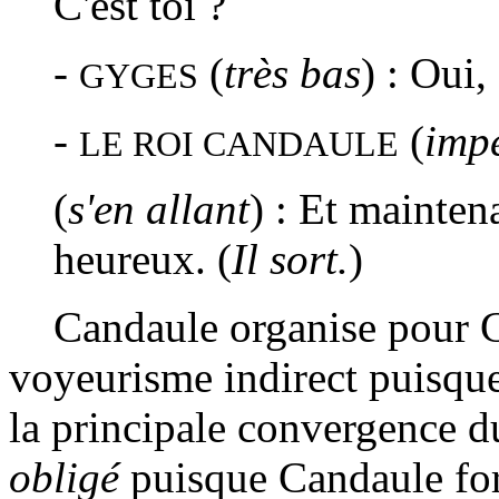
C'est toi ?
-
(
très bas
) : Oui,
GYGES
-
(
imp
LE ROI CANDAULE
(
s'en allant
) : Et mainten
heureux. (
Il sort.
)
Candaule organise pour Gy
voyeurisme indirect puisque
la principale convergence du 
obligé
puisque Candaule for