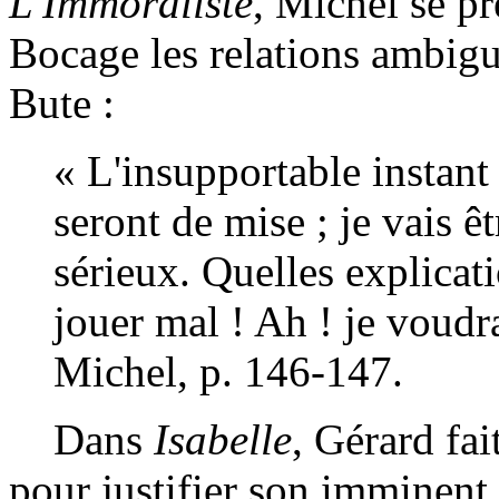
L'Immoraliste
, Michel se p
Bocage les relations ambiguë
Bute :
« L'insupportable instant
seront de mise ; je vais ê
sérieux. Quelles explicat
jouer mal ! Ah ! je voudra
Michel, p. 146-147.
Dans
Isabelle
, Gérard fai
pour justifier son imminent 