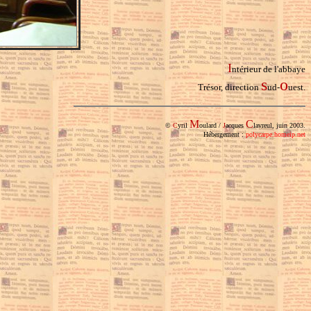
I
ntérieur de l'abbaye
s
o
Trésor
, direction
ud-
uest.
M
C
©
C
yril
oulard /
J
acques
lavreul, juin 2003.
Hébergement :
polycarpe.homeip.net