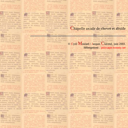
C
hapelle axiale de chevet et abside
M
C
©
C
yril
oulard /
J
acques
lavreul, juin 2003.
Hébergement :
polycarpe.homeip.net