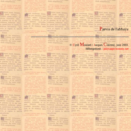
P
arvis de l'abbaye
M
C
©
C
yril
oulard /
J
acques
lavreul, juin 2003.
Hébergement :
polycarpe.homeip.net