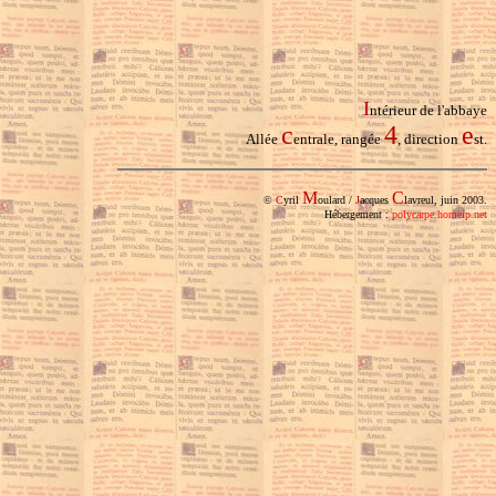
I
ntérieur de l'abbaye
c
4
e
Allée
entrale, rangée
, direction
st.
M
C
©
C
yril
oulard /
J
acques
lavreul, juin 2003.
Hébergement :
polycarpe.homeip.net