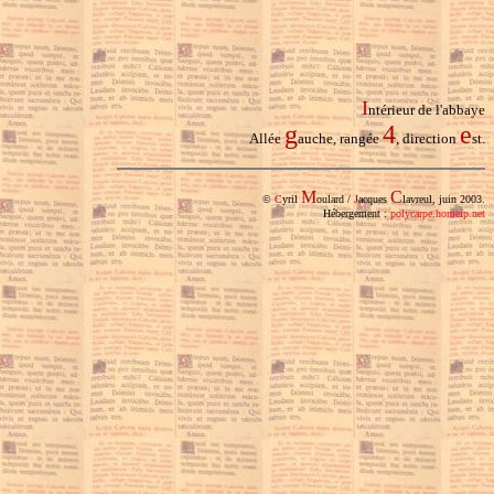
I
ntérieur de l'abbaye
g
4
e
Allée
auche, rangée
, direction
st.
M
C
©
C
yril
oulard /
J
acques
lavreul, juin 2003.
Hébergement :
polycarpe.homeip.net