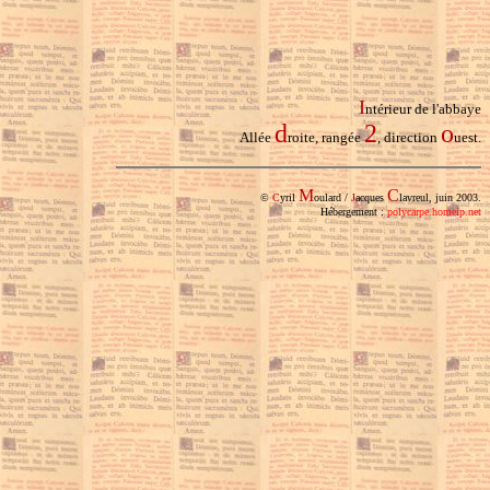
I
ntérieur de l'abbaye
d
2
o
Allée
roite, rangée
, direction
uest.
M
C
©
C
yril
oulard /
J
acques
lavreul, juin 2003.
Hébergement :
polycarpe.homeip.net