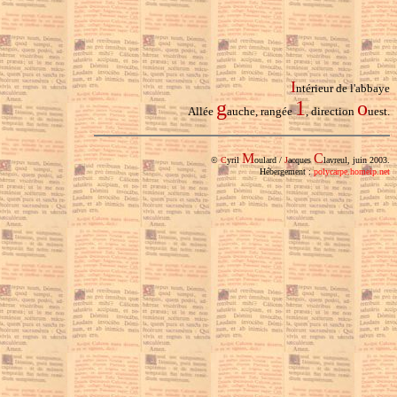
I
ntérieur de l'abbaye
g
1
o
Allée
auche, rangée
, direction
uest.
M
C
©
C
yril
oulard /
J
acques
lavreul, juin 2003.
Hébergement :
polycarpe.homeip.net