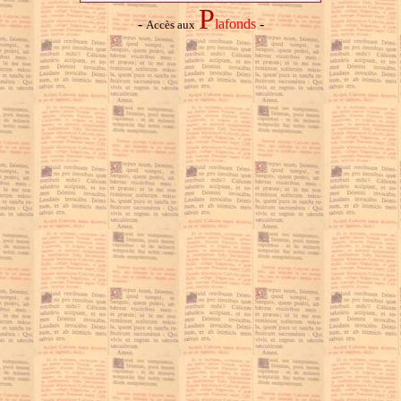
P
-
lafonds
-
Accès aux