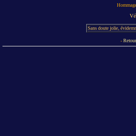
Hommage 
Vé
Sans doute jolie, évidemm
-
Retour