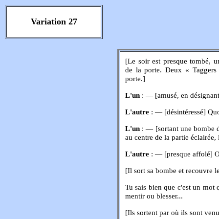
Variation 27
[Le soir est presque tombé, u
de la porte. Deux « Taggers »
porte.]
L'un
: — [amusé, en désignant l
L'autre
: — [désintéressé] Quoi
L'un
: — [sortant une bombe de
au centre de la partie éclairée,
L'autre
: — [presque affolé] Ou
[Il sort sa bombe et recouvre 
Tu sais bien que c'est un mot q
mentir ou blesser...
[Ils sortent par où ils sont ven