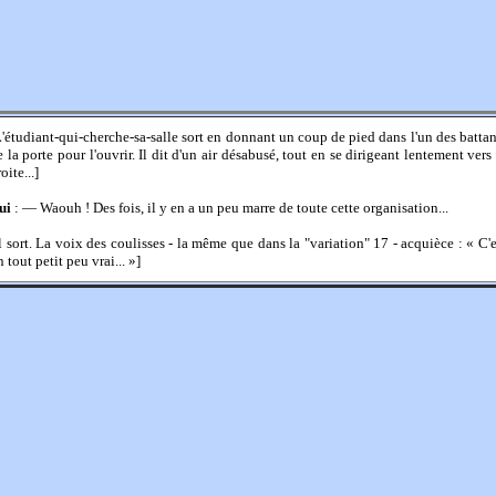
L'étudiant-qui-cherche-sa-salle sort en donnant un coup de pied dans l'un des battan
e la porte pour l'ouvrir. Il dit d'un air désabusé, tout en se dirigeant lentement vers 
oite...]
ui
: — Waouh ! Des fois, il y en a un peu marre de toute cette organisation...
Il sort. La voix des coulisses - la même que dans la "variation" 17 - acquièce : « C'e
 tout petit peu vrai... »]