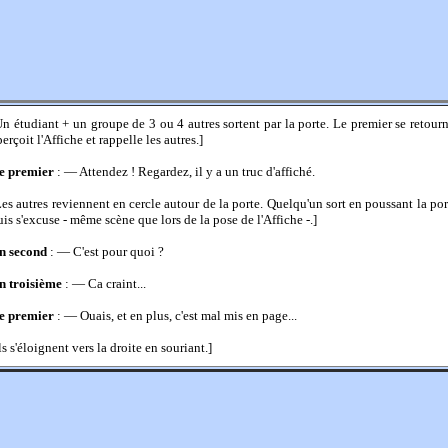
Un étudiant + un groupe de 3 ou 4 autres sortent par la porte. Le premier se retourn
erçoit l'Affiche et rappelle les autres.]
e premier
: — Attendez ! Regardez, il y a un truc d'affiché.
Les autres reviennent en cercle autour de la porte. Quelqu'un sort en poussant la por
uis s'excuse - même scène que lors de la pose de l'Affiche -.]
n second
: — C'est pour quoi ?
n troisième
: — Ca craint...
e premier
: — Ouais, et en plus, c'est mal mis en page...
ls s'éloignent vers la droite en souriant.]