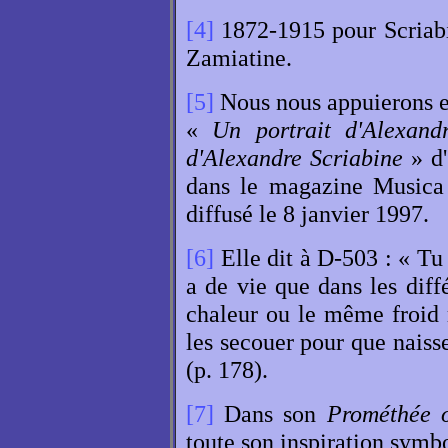
[4]
1872-1915 pour Scriabi
Zamiatine.
[5]
Nous nous appuierons e
«
Un portrait d'Alexand
d'Alexandre Scriabine
» d'
dans le magazine Musica 
diffusé le 8 janvier 1997.
[6]
Elle dit à D-503 : « Tu 
a de vie que dans les diff
chaleur ou le même froid r
les secouer pour que naisse
(p. 178).
[7]
Dans son
Prométhée 
toute son inspiration symbo