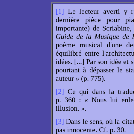
[1]
Le lecteur averti y re
dernière pièce pour pi
importante) de Scriabine,
Guide de la Musique de 
poème musical d'une dens
équilibré entre l'architec
idées. [...] Par son idée e
pourtant à dépasser le st
auteur » (p. 775).
[2]
Ce qui dans la traduc
p. 360 : « Nous lui enle
illusion. ».
[3]
Dans le sens, où la cita
pas innocente. Cf. p. 30.