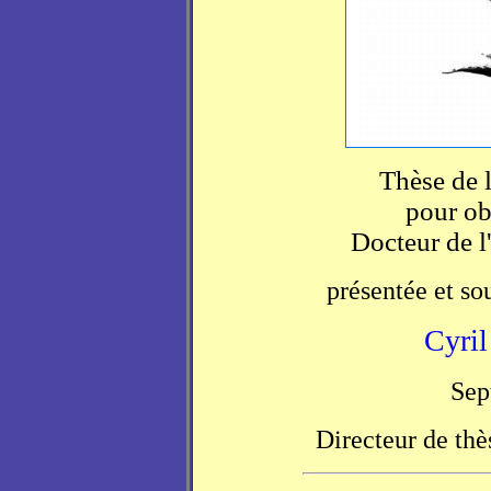
Thèse de l
pour ob
Docteur de l
présentée et s
Cyr
Sep
Directeur de thè