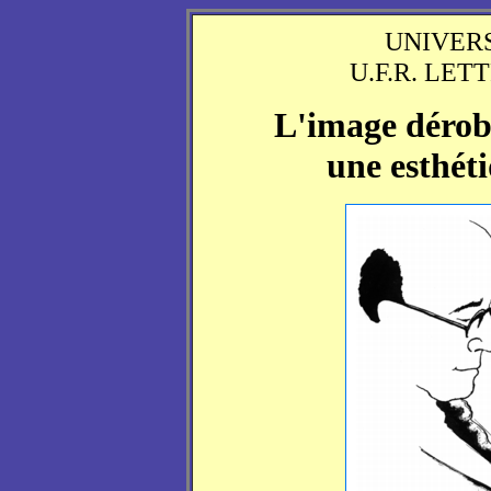
UNIVER
U.F.R. LE
L'image dérob
une esthéti