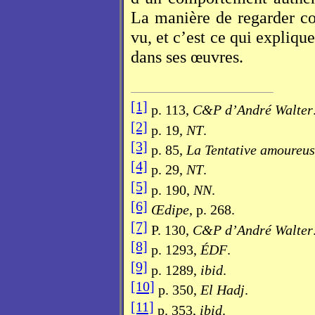
La manière de regarder co
vu, et c’est ce qui expliq
dans ses œuvres.
[1]
p. 113,
C&P d’André Walter
[2]
p. 19,
NT
.
[3]
p. 85,
La Tentative amoureu
[4]
p. 29,
NT
.
[5]
p. 190,
NN
.
[6]
Œdipe
, p. 268.
[7]
P. 130,
C&P d’André Walter
[8]
p. 1293,
ÉDF
.
[9]
p. 1289,
ibid
.
[10]
p. 350,
El Hadj
.
[11]
p. 353,
ibid
.