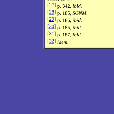
[27]
p. 342,
ibid
.
[28]
p. 185,
SGNM
.
[29]
p. 186,
ibid
.
[30]
p. 185,
ibid
.
[31]
p. 187,
ibid
.
[32]
idem
.