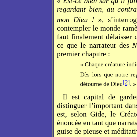
«
Est-ce bien sûr qu’il fai
regardant bien, au contra
mon Dieu !
», s’interr
contempler le monde ramèn
faut finalement délaisser 
ce que le narrateur des
N
premier chapitre :
« Chaque créature indi
Dès lors que notre reg
[2]
détourne de Dieu
. »
Il est capital de gard
distinguer l’important da
est, selon Gide, le Créat
énoncée en tant que narra
guise de pieuse et méditati