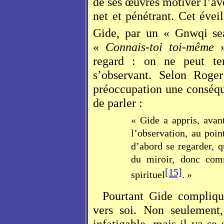
de ses œuvres motiver l’av
net et pénétrant. Cet évei
Gide, par un «
G
n
w
q
i
s
e
«
Connais-toi toi-même
regard : on ne peut te
s’observant. Selon Roger
préoccupation une conséqu
de parler :
« Gide a appris, avant
l’observation, au poin
d’abord se regarder, q
du miroir, donc com
[15]
spirituel
. »
Pourtant Gide compliq
vers soi. Non seulement,
infatigable, mais il va se