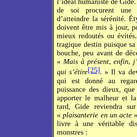
l’idéal humaniste de Gide.
de soi procurent une v
d’atteindre la sérénité. 
doivent être mis à jour, p
mieux redoutés ou évités.
tragique destin puisque sa
bouche, peu avant de déco
«
Mais à présent, enfin, 
[25]
qui s’étire
.
» Il va de
qui est donné au rega
puissance des dieux, que
apporter le malheur et l
tard, Gide reviendra su
«
plaisanterie en un acte
»
livre à une véritable dis
monstres :