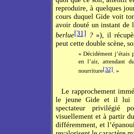
reproduire, à quelques jou
cours duquel Gide voit to
avoir douté un instant de l
[31]
berlue
?
»), il récupè
peut cette double scène, so
« Décidément j’étais p
en l’air, attendant 
[32]
nourriture
. »
Le rapprochement immédi
le jeune Gide et il lui
spectateur privilégié 
visuellement et à partir du
différemment, et l’épanou
revalorisent le caractère m