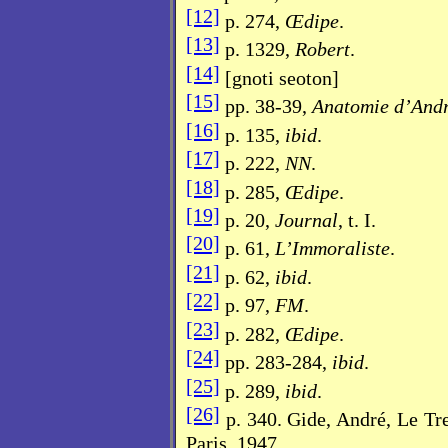
[12]
p. 274,
Œdipe
.
[13]
p. 1329,
Robert
.
[14]
[gnoti seoton]
[15]
pp. 38-39,
Anatomie d’And
[16]
p. 135,
ibid
.
[17]
p. 222,
NN
.
[18]
p. 285,
Œdipe
.
[19]
p. 20,
Journal
, t. I.
[20]
p. 61,
L’Immoraliste
.
[21]
p. 62,
ibid
.
[22]
p. 97,
FM
.
[23]
p. 282,
Œdipe
.
[24]
pp. 283-284,
ibid
.
[25]
p. 289,
ibid
.
[26]
p. 340. Gide, André, Le Tr
Paris, 1947.