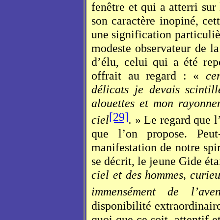
fenêtre et qui a atterri su
son caractère inopiné, cet
une signification particuli
modeste observateur de la 
d’élu, celui qui a été rep
offrait au regard : «
ce
délicats je devais scinti
alouettes et mon rayonnem
[29]
ciel
.
» Le regard que l’
que l’on propose. Peut-
manifestation de notre spir
se décrit, le jeune Gide éta
ciel et des hommes, curieu
immensément de l’aven
disponibilité extraordinai
quoi que ce soit, attentif e