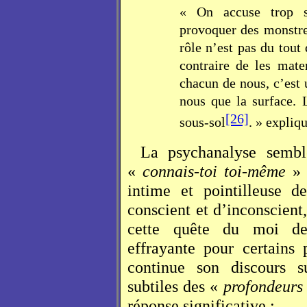
« On accuse trop s
provoquer des monstres
rôle n’est pas du tout 
contraire de les mate
chacun de nous, c’est 
nous que la surface. 
[26]
sous-sol
. » expliqu
La psychanalyse sembl
«
connais-toi toi-même
» 
intime et pointilleuse d
conscient et d’inconscient,
cette quête du moi de
effrayante pour certains
continue son discours su
subtiles des «
profondeurs
réponse significative :