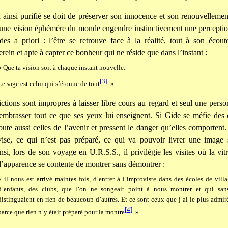
 ainsi purifié se doit de préserver son innocence et son renouvelleme
une vision éphémère du monde engendre instinctivement une perception
des a priori : l’être se retrouve face à la réalité, tout à son écout
erein et apte à capter ce bonheur qui ne réside que dans l’instant :
« Que ta vision soit à chaque instant nouvelle.
[3]
Le sage est celui qui s’étonne de tout
. »
ctions sont impropres à laisser libre cours au regard et seul une person
embrasser tout ce que ses yeux lui enseignent. Si Gide se méfie des 
oute aussi celles de l’avenir et pressent le danger qu’elles comportent.
vise, ce qui n’est pas préparé, ce qui va pouvoir livrer une image 
nsi, lors de son voyage en U.R.S.S., il privilégie les visites où la vitr
 l’apparence se contente de montrer sans démontrer :
« il nous est arrivé maintes fois, d’entrer à l’improviste dans des écoles de villa
d’enfants, des clubs, que l’on ne songeait point à nous montrer et qui sa
distinguaient en rien de beaucoup d’autres. Et ce sont ceux que j’ai le plus admir
[4]
parce que rien n’y était préparé pour la montre
. »