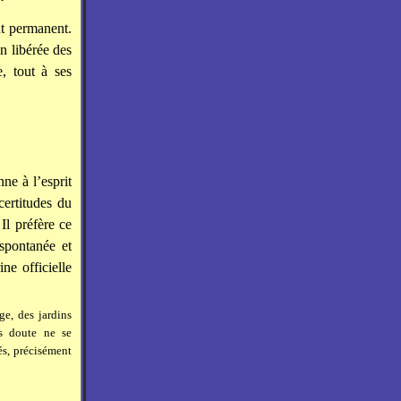
nt permanent.
 libérée des
e, tout à ses
ne à l’esprit
certitudes du
 Il préfère ce
spontanée et
ine officielle
ge, des jardins
ns doute ne se
és, précisément