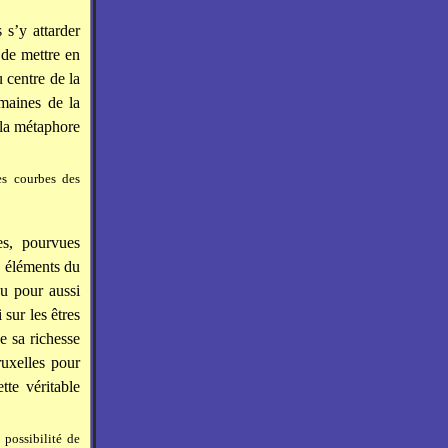
 s’y attarder
de mettre en
 centre de la
maines de la
e la métaphore
es courbes des
es, pourvues
s éléments du
nu pour aussi
 sur les êtres
e sa richesse
ruxelles pour
te véritable
possibilité de