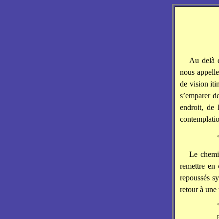
Au delà 
nous appelle
de vision it
s’emparer de
endroit, de
contemplati
Le chemi
remettre en 
repoussés sy
retour à une 