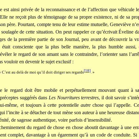
 est ainsi privée de la reconnaissance et de l’affection que véhicule l
 Elle ne reçoit plus de témoignage de sa propre existence, ni de sa pro
 son père. Pourtant, compte tenu de leur estime mutuelle, Geneviève n’e
e soulagée de cette situation. On peut rappeler ce qu’écrivait Éveline da
ges de la première partie de son Journal, peu avant de découvrir la vr
e était consciente que la plus belle manière, la plus humble aussi, 
révéler le regard de son amant sans le contraindre, l’orienter sans l’arrê
s vouloir en devenir le sujet exclusif :
[18]
« C’est au delà de moi qu’il doit diriger ses regards
. »
e le regard doit être mobile et perpétuellement mouvant quant à sa
 préceptes suggérés dans
Les Nourritures terrestres
, il doit savoir s’int
ui-même, et toujours à cette potentielle
autre
chose qui l’appelle. Ce
i l’incite à se détacher de tout mène son auteur à une heureuse distanc
nité, de sagesse authentique, voire parfois d’insensibilité.
 cheminement du regard de chose en chose aboutit davantage à une er
ent complet, davantage à un égarement qu’à un code de conduite. Si 