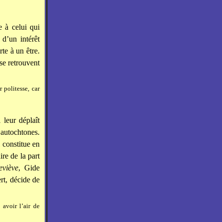
e à celui qui
 d’un intérêt
te à un être.
se retrouvent
 politesse, car
leur déplaît
autochtones.
l constitue en
re de la part
viève
, Gide
rt, décide de
avoir l’air de