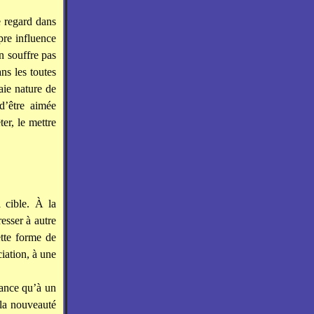
e regard dans
pre influence
n souffre pas
ns les toutes
aie nature de
d’être aimée
ter, le mettre
 cible. À la
éresser à autre
tte forme de
iation, à une
rance qu’à un
la nouveauté