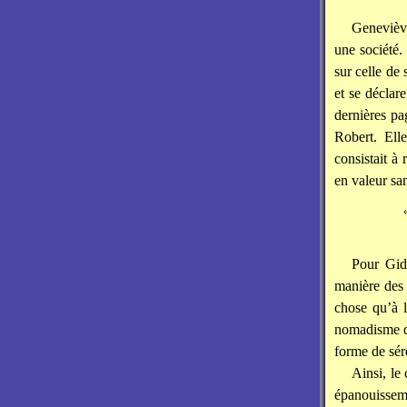
Geneviève
une société.
sur celle de
et se déclar
dernières pa
Robert. Ell
consistait à 
en valeur san
Pour Gid
manière des
chose qu’à l
nomadisme qu
forme de séré
Ainsi, le
épanouissem