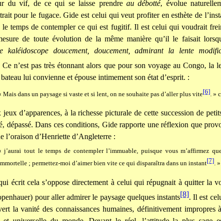
r du vif, de ce qui se laisse prendre
au débotté
, évolue naturelle
attrait pour le fugace. Gide est celui qui veut profiter en esthète de l’inst
le temps de contempler ce qui est fugitif. Il est celui qui voudrait fre
esure de toute évolution de la même manière qu’il le faisait lorsqu
le kaléidoscope doucement, doucement, admirant la lente modifi
 Ce n’est pas très étonnant alors que pour son voyage au Congo, la l
 bateau lui convienne et épouse intimement son état d’esprit. :
[6]
« Mais dans un paysage si vaste et si lent, on ne souhaite pas d’aller plus vite
. » 
 jeux d’apparences, à la richesse picturale de cette succession de peti
isé, dépassé. Dans ces conditions, Gide rapporte une réflexion que prov
de l’oraison d’Henriette d’Angleterre :
« j’aurai tout le temps de contempler l’immuable, puisque vous m’affirmez q
[7]
immortelle ; permettez-moi d’aimer bien vite ce qui disparaîtra dans un instant
. »
ui écrit cela s’oppose directement à celui qui répugnait à quitter la vo
[8]
openhauer) pour aller admirer le paysage quelques instants
. Il est ce
vert la vanité des connaissances humaines, définitivement impropres 
e et universelle du monde. Devant le réel, l’attitude la plus sage 