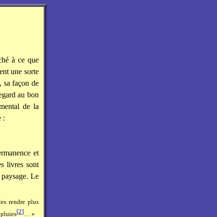
ché à ce que
ent une sorte
, sa façon de
regard au bon
mental de la
 :
ermanence et
s livres sont
e paysage. Le
les rendre plus
[2]
 pluies
… »