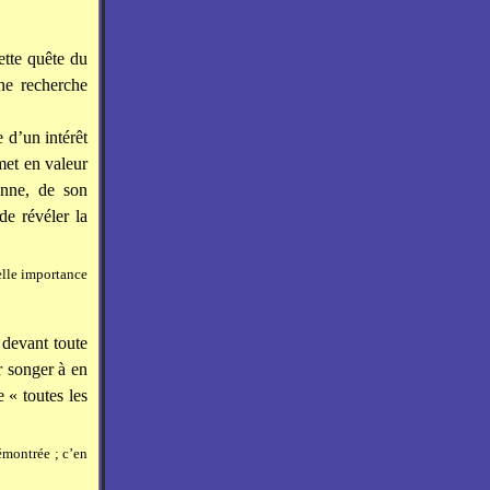
cette quête du
ne recherche
 d’un intérêt
met en valeur
enne, de son
de révéler la
uelle importance
e devant toute
r songer à en
 « toutes les
émontrée ; c’en