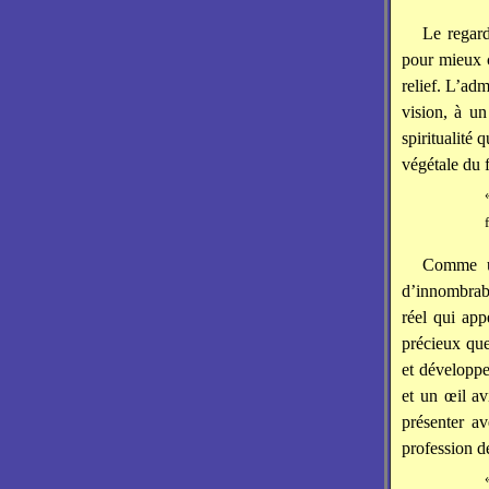
Le regard
pour mieux 
relief. L’ad
vision, à u
spiritualité 
végétale du
Comme un
d’innombrabl
réel qui app
précieux que 
et développe
et un œil av
présenter a
profession de