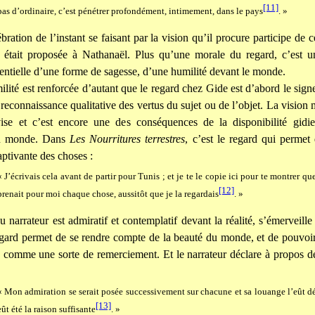
[11]
pas d’ordinaire, c’est pénétrer profondément, intimement, dans le pays
. »
bration de l’instant se faisant par la vision qu’il procure participe de 
 était proposée à Nathanaël. Plus qu’une morale du regard, c’est u
sentielle d’une forme de sagesse, d’une humilité devant le monde.
ilité est renforcée d’autant que le regard chez Gide est d’abord le signe
 reconnaissance qualitative des vertus du sujet ou de l’objet. La vision 
vise et c’est encore une des conséquences de la disponibilité gidi
au monde. Dans
Les Nourritures terrestres
, c’est le regard qui permet 
ptivante des choses :
« J’écrivais cela avant de partir pour Tunis ; et je te le copie ici pour te montrer q
[12]
prenait pour moi chaque chose, aussitôt que je la regardais
. »
du narrateur est admiratif et contemplatif devant la réalité, s’émerveill
gard permet de se rendre compte de la beauté du monde, et de pouvoi
e, comme une sorte de remerciement. Et le narrateur déclare à propos de
« Mon admiration se serait posée successivement sur chacune et sa louange l’eût d
[13]
eût été la raison suffisante
. »