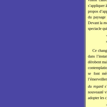
s’appliquer 
propos d’app
du paysage 
Devant la
mo
spectacle qui
Ce change
dans l’insta
dérobent mal
contemplatio
se font mér
l’émerveill
du regard s
nouveauté vi
adopter les c