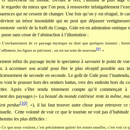
à le regarder du mieux que l’on peut, à renouveler infatigablement l’exer
arences qui ne cessent de changer. Une fois qu’on y est résigné, le cara
devient un trésor insondable qui ne peut que dépasser vertigineuseme
notonie variée
de la forêt du Congo, Gide est en admiration onirique et
 passe sans cesse de l’abstraction à l’illustration :
« L’enchantement de ce paysage mystique ne dure que quelques instants ; bientô
[9]
s’affirment, les lignes se précisent ; on est sur terre de nouveau
. »
ment infini du paysage incite le spectateur à savourer le point de vue 
nt, à accentuer son acuité pour être le plus réceptif possible aux 
icieusement de seconde en seconde. Le goût de Gide pour l’inattendu,
n vont le pousser hors des sentiers battus, vers des endroits hors du 
iter. Après s’être rendu tristement compte qu’il commençait à 
ement des paysages («
La beauté du monde extérieur reste la même, mais
[10]
’est perdue
.
»), il lui faut trouver autre chose pour retrouver ce
suelle.
Cette volonté de voir ce que le touriste ne voit pas d’habitude 
hemins les plus difficiles :
« Ce que nous voulons, c’est précisément quitter les routes usuelles, c’est voir ce 