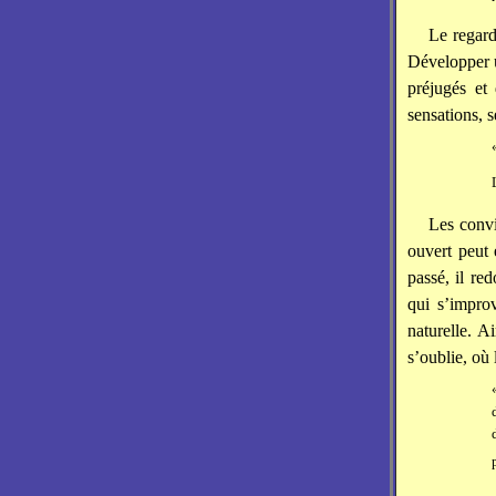
Le regard
Développer 
préjugés et 
sensations, s
Les convi
ouvert peut 
passé, il red
qui s’impro
naturelle. Ai
s’oublie, où