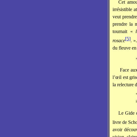
Cet amou
irrésistible 
veut prendre 
prendre la m
tournait «
[5]
rosace
.
».
du fleuve en
Face aux
l’œil est gr
la relecture 
Le Gide q
livre de Sch
avoir décou
vision clair