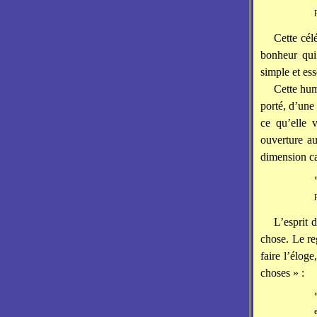
Cette célé
bonheur qui
simple et es
Cette hum
porté, d’une
ce qu’elle 
ouverture 
dimension ca
L’esprit 
chose. Le re
faire l’élog
choses » :