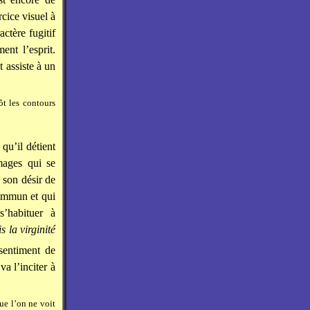
cice visuel à
ctère fugitif
nt l’esprit.
 assiste à un
t les contours
qu’il détient
images qui se
 son désir de
commun et qui
s’habituer à
 la virginité
 sentiment de
va l’inciter à
que l’on ne voit