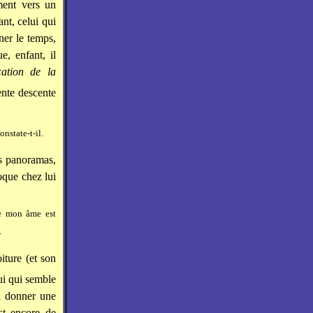
ment vers un
ant, celui qui
iner le temps,
e, enfant, il
cation de la
ente descente
constate-t-il.
ts panoramas,
oque chez lui
ue mon âme est
.
iture (et son
lui qui semble
à donner une
est encore de