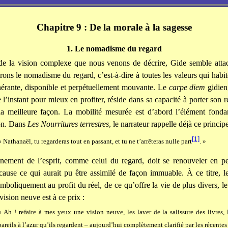
Chapitre 9 : De la morale à la sagesse
1. Le nomadisme du regard
de la vision complexe que nous venons de décrire, Gide semble atta
rons le nomadisme du regard, c’est-à-dire à toutes les valeurs qui habit
inérante, disponible et perpétuellement mouvante. Le
carpe diem
gidien
 l’instant pour mieux en profiter, réside dans sa capacité à porter son 
 la meilleure façon. La mobilité mesurée est d’abord l’élément fonda
on. Dans
Les Nourritures terrestres
, le narrateur rappelle déjà ce principe
[1]
« Nathanaël, tu regarderas tout en passant, et tu ne t’arrêteras nulle part
. »
nement de l’esprit, comme celui du regard, doit se renouveler en p
cause ce qui aurait pu être assimilé de façon immuable. À ce titre, le
mboliquement au profit du réel, de ce qu’offre la vie de plus divers, l
vision neuve est à ce prix :
« Ah ! refaire à mes yeux une vision neuve, les laver de la salissure des livres, 
pareils à l’azur qu’ils regardent – aujourd’hui complètement clarifié par les récentes