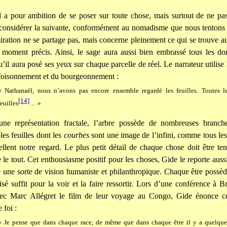
 a pour ambition de se poser sur toute chose, mais surtout de ne pas
considérer la suivante, conformément au nomadisme que nous tentons 
miration ne se partage pas, mais concerne pleinement ce qui se trouve au
n moment précis. Ainsi, le sage aura aussi bien embrassé tous les do
qu’il aura posé ses yeux sur chaque parcelle de réel. Le narrateur utilis
 foisonnement et du bourgeonnement :
« Nathanaël, nous n’avons pas encore ensemble regardé les feuilles. Toutes l
[14]
feuilles
… »
e représentation fractale, l’arbre possède de nombreuses branch
es feuilles dont les
courbes
sont une image de l’infini, comme tous le
ellent notre regard. Le plus petit détail de chaque chose doit être te
le tout. Cet enthousiasme positif pour les choses, Gide le reporte aussi
 une sorte de vision humaniste et philanthropique. Chaque être possèd
isé suffit pour la voir et la faire ressortir. Lors d’une conférence à B
vec Marc Allégret le film de leur voyage au Congo, Gide énonce cet
 foi :
« Je pense que dans chaque race, de même que dans chaque être il y a quelque 