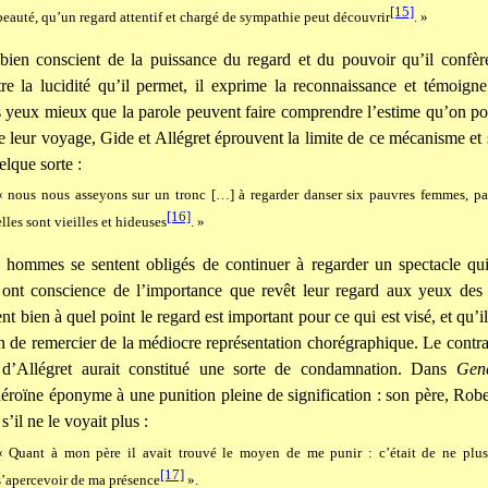
[15]
beauté, qu’un regard attentif et chargé de sympathie peut découvrir
. »
bien conscient de la puissance du regard et du pouvoir qu’il confèr
utre la lucidité qu’il permet, il exprime la reconnaissance et témoigne
 yeux mieux que la parole peuvent faire comprendre l’estime qu’on por
de leur voyage, Gide et Allégret éprouvent la limite de ce mécanisme et 
elque sorte :
« nous nous asseyons sur un tronc […] à regarder danser six pauvres femmes, par
[16]
elles sont vieilles et hideuses
. »
hommes se sentent obligés de continuer à regarder un spectacle qui 
s ont conscience de l’importance que revêt leur regard aux yeux des 
t bien à quel point le regard est important pour ce qui est visé, et qu’i
n de remercier de la médiocre représentation chorégraphique. Le contrai
d’Allégret aurait constitué une sorte de condamnation. Dans
Gene
héroïne éponyme à une punition pleine de signification : son père, Robe
’il ne le voyait plus :
« Quant à mon père il avait trouvé le moyen de me punir : c’était de ne plus 
[17]
s’apercevoir de ma présence
».