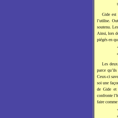
Gide est 
l’utilise. O
soutenu. Les
Ainsi, lors 
piégés en qu
Les deux 
parce qu’il
Ceux-ci saven
soi une faço
de Gide et 
confronte l’
faire comme s