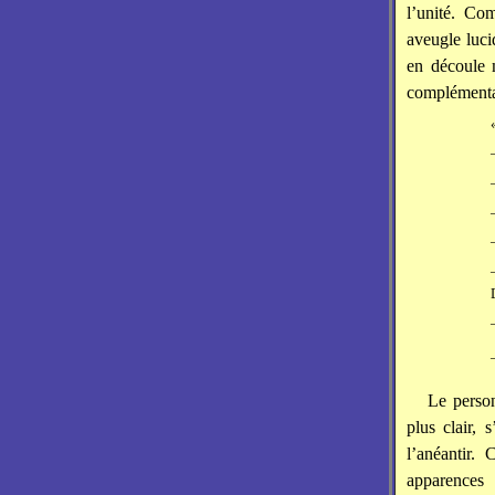
l’unité. Co
aveugle luci
en découle 
complémenta
Le person
plus clair, 
l’anéantir.
apparences