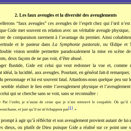
2. Les faux aveugles et la diversité des aveuglements
llerons “faux aveugles” ces aveugles de l’esprit chez qui l’œil n’est
t que Gide met souvent en relation avec un véritable aveugle physiqu
nre de comparaison rarement à l’avantage du premier. Ainsi cohabiten
rtrude et le pasteur dans
La Symphonie pastorale
, ou Œdipe et T
double vision semble permettre paradoxalement la mise en scène de
ts, deux façons de ne pas voir, d’être abusé.
ger Bastide, Gide est celui qui veut redonner la vue et, comme 
idéal, la lucidité, aux aveugles. Pourtant, en général fait-il remarquer,
u personnage et lui est souvent fatal. Attardons-nous quelque peu sur 
semble réaliser le lien entre l’aveuglement physique et l’aveuglement 
celui qui se cherche sans se voir, sans se reconnaître :
« Par l’enfer, je n’aurai de cesse que je n’aie retrouvé le coupable. Où qu’il 
[1]
pourchasse, et jure qu’il ne m’échappera pas
. »
us prompt à agir qu’à réfléchir et son aveuglement provient autant de lu
es dieux, ou plutôt de Dieu puisque Gide a réalisé sur ce point une 