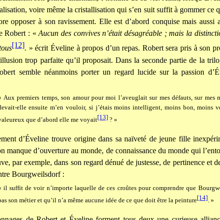
alisation, voire même la cristallisation qui s’en suit suffit à gommer ce q
ore opposer à son ravissement. Elle est d’abord conquise mais aussi 
de Robert : «
Aucun des convives n’était désagréable ; mais la distinct
[12]
 tous
.
» écrit Éveline à propos d’un repas. Robert sera pris à son pr
illusion trop parfaite qu’il proposait. Dans la seconde partie de la tril
bert semble néanmoins porter un regard lucide sur la passion d’É
« Aux premiers temps, son amour pour moi l’aveuglait sur mes défauts, sur mes 
devait-elle ensuite m’en vouloir, si j’étais moins intelligent, moins bon, moins 
[13]
valeureux que d’abord elle me voyait
? »
ment d’Éveline trouve origine dans sa naïveté de jeune fille inexpér
on manque d’ouverture au monde, de connaissance du monde qui l’ento
uve, par exemple, dans son regard dénué de justesse, de pertinence et de
intre Bourgweilsdorf :
« il suffit de voir n’importe laquelle de ces croûtes pour comprendre que Bourgwe
[14]
pas son métier et qu’il n’a même aucune idée de ce que doit être la peinture
. »
nnages de Robert et Éveline forment tous deux une curieuse alliance