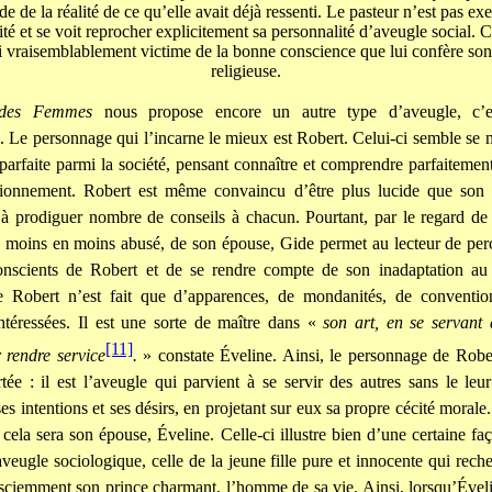
e de la réalité de ce qu’elle avait déjà ressenti. Le pasteur n’est pas e
ité et se voit reprocher explicitement sa personnalité d’aveugle social. C
i vraisemblablement victime de la bonne conscience que lui confère son
religieuse.
 des Femmes
nous propose encore un autre type d’aveugle, c’es
. Le personnage qui l’incarne le mieux est Robert. Celui-ci semble se
parfaite parmi la société, pensant connaître et comprendre parfaitemen
tionnement. Robert est même convaincu d’être plus lucide que son 
 à prodiguer nombre de conseils à chacun. Pourtant, par le regard de
e moins en moins abusé, de son épouse, Gide permet au lecteur de perc
nconscients de Robert et de se rendre compte de son inadaptation au
e Robert n’est fait que d’apparences, de mondanités, de convention
intéressées. Il est une sorte de maître dans «
son art, en se servant 
[11]
r rendre service
.
» constate Éveline. Ainsi, le personnage de Robe
tée : il est l’aveugle qui parvient à se servir des autres sans le leu
es intentions et ses désirs, en projetant sur eux sa propre cécité moral
e cela sera son épouse, Éveline. Celle-ci illustre bien d’une certaine fa
’aveugle sociologique, celle de la jeune fille pure et innocente qui rech
ciemment son prince charmant, l’homme de sa vie. Ainsi, lorsqu’Ével