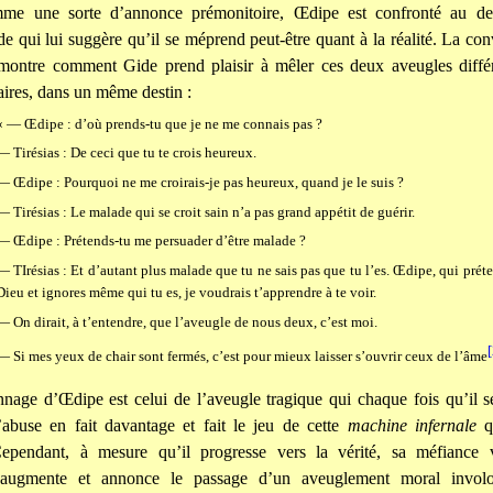
mme une sorte d’annonce prémonitoire, Œdipe est confronté au dev
de qui lui suggère qu’il se méprend peut-être quant à la réalité. La con
montre comment Gide prend plaisir à mêler ces deux aveugles différ
ires, dans un même destin :
« — Œdipe : d’où prends-tu que je ne me connais pas ?
— Tirésias : De ceci que tu te crois heureux.
— Œdipe : Pourquoi ne me croirais-je pas heureux, quand je le suis ?
— Tirésias : Le malade qui se croit sain n’a pas grand appétit de guérir.
— Œdipe : Prétends-tu me persuader d’être malade ?
— TIrésias : Et d’autant plus malade que tu ne sais pas que tu l’es. Œdipe, qui prét
Dieu et ignores même qui tu es, je voudrais t’apprendre à te voir.
— On dirait, à t’entendre, que l’aveugle de nous deux, c’est moi.
[
— Si mes yeux de chair sont fermés, c’est pour mieux laisser s’ouvrir ceux de l’âme
nage d’Œdipe est celui de l’aveugle tragique qui chaque fois qu’il 
s’abuse en fait davantage et fait le jeu de cette
machine infernale
qu
 Cependant, à mesure qu’il progresse vers la vérité, sa méfiance v
 augmente et annonce le passage d’un aveuglement moral involo