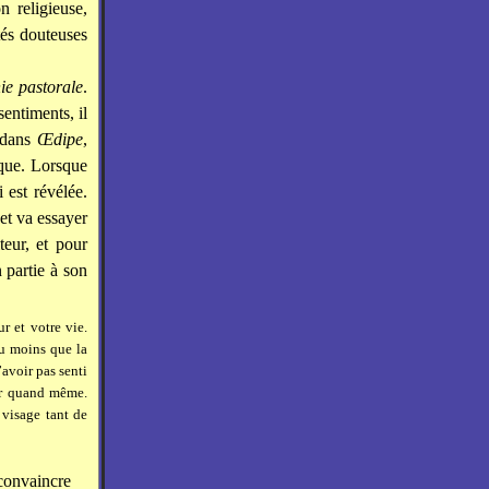
n religieuse,
tés douteuses
e pastorale
.
sentiments, il
 dans
Œdipe
,
que. Lorsque
 est révélée.
et va essayer
teur, et pour
 partie à son
 et votre vie.
du moins que la
’avoir pas senti
mer quand même.
 visage tant de
 convaincre