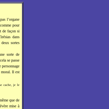
 pas l’organe
e, comme pour
t de façon si
irésias dans
 deux sortes
une sorte de
 cela se passe
le personnage
moral. Il est
se cache, je le
i-même que de
sévère mise à