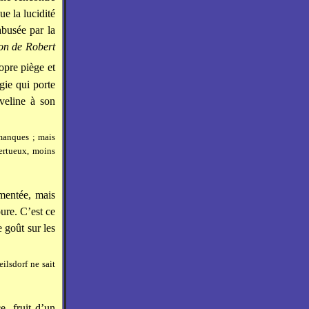
ue la lucidité
abusée par la
ion de Robert
opre piège et
ogie qui porte
veline à son
manques ; mais
vertueux, moins
imentée, mais
ure. C’est ce
 goût sur les
ilsdorf ne sait
, fruit d’un