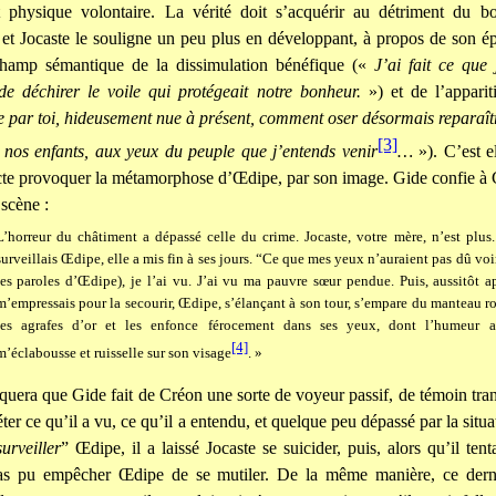
 physique volontaire. La vérité doit s’acquérir au détriment du b
 et Jocaste le souligne un peu plus en développant, à propos de son é
 champ sémantique de la dissimulation bénéfique («
J’ai fait ce que
de déchirer le voile qui protégeait notre bonheur.
») et de l’appari
 par toi, hideusement nue à présent, comment oser désormais reparaîtr
[3]
 nos enfants, aux yeux du peuple que j’entends venir
…
»). C’est e
cte provoquer la métamorphose d’Œdipe, par son image. Gide confie à 
 scène :
L’horreur du châtiment a dépassé celle du crime. Jocaste, votre mère, n’est plus
surveillais Œdipe, elle a mis fin à ses jours. “Ce que mes yeux n’auraient pas dû voir
les paroles d’Œdipe), je l’ai vu. J’ai vu ma pauvre sœur pendue. Puis, aussitôt 
m’empressais pour la secourir, Œdipe, s’élançant à son tour, s’empare du manteau ro
les agrafes d’or et les enfonce férocement dans ses yeux, dont l’humeur 
[4]
m’éclabousse et ruisselle sur son visage
. »
uera que Gide fait de Créon une sorte de voyeur passif, de témoin tran
ter ce qu’il a vu, ce qu’il a entendu, et quelque peu dépassé par la situ
surveiller
” Œdipe, il a laissé Jocaste se suicider, puis, alors qu’il tent
as pu empêcher Œdipe de se mutiler. De la même manière, ce dern