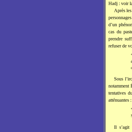
Hadj : voir l
Après les
personnages 
d’un phénom
cas du pas
prendre suf
refuser de vo
Sous l’ir
notamment É
tentatives d
atténuantes :
Il s’agit