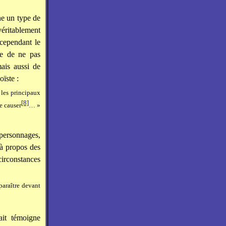
ne un type de
véritablement
cependant le
e de ne pas
ais aussi de
oïste :
r les principaux
[8]
e causer
… »
personnages,
à propos des
circonstances
 paraître devant
ait témoigne