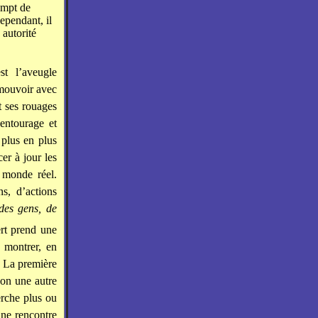
xempt de
ependant, il
 autorité
t l’aveugle
 mouvoir avec
t ses rouages
entourage et
 plus en plus
er à jour les
 monde réel.
s, d’actions
des gens, de
rt prend une
r montrer, en
e. La première
çon une autre
erche plus ou
ine rencontre