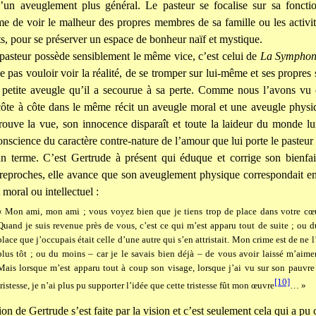
’un aveuglement plus général. Le pasteur se focalise sur sa fonctio
e de voir le malheur des propres membres de sa famille ou les activi
ts, pour se préserver un espace de bonheur naïf et mystique.
pasteur possède sensiblement le même vice, c’est celui de
La Symphoni
 pas vouloir voir la réalité, de se tromper sur lui-même et ses propres 
 petite aveugle qu’il a secourue à sa perte. Comme nous l’avons vu
côte à côte dans le même récit un aveugle moral et une aveugle physi
rouve la vue, son innocence disparaît et toute la laideur du monde lui
onscience du caractère contre-nature de l’amour que lui porte le pasteur 
n terme. C’est Gertrude à présent qui éduque et corrige son bienfai
reproches, elle avance que son aveuglement physique correspondait en
moral ou intellectuel :
« Mon ami, mon ami ; vous voyez bien que je tiens trop de place dans votre cœur
Quand je suis revenue près de vous, c’est ce qui m’est apparu tout de suite ; ou 
place que j’occupais était celle d’une autre qui s’en attristait. Mon crime est de ne l
plus tôt ; ou du moins – car je le savais bien déjà – de vous avoir laissé m’ai
Mais lorsque m’est apparu tout à coup son visage, lorsque j’ai vu sur son pauvre
[10]
tristesse, je n’ai plus pu supporter l’idée que cette tristesse fût mon œuvre
… »
ion de Gertrude s’est faite par la vision et c’est seulement cela qui a pu