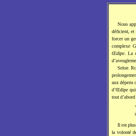
Nous appe
déficient, e
forcer un ge
complexe Ge
Œdipe
. La 
d’aveuglemen
Selon Ro
prolongement 
aux dépens d
d’Œdipe qui 
tout d’abord 
Il est pl
la volonté d