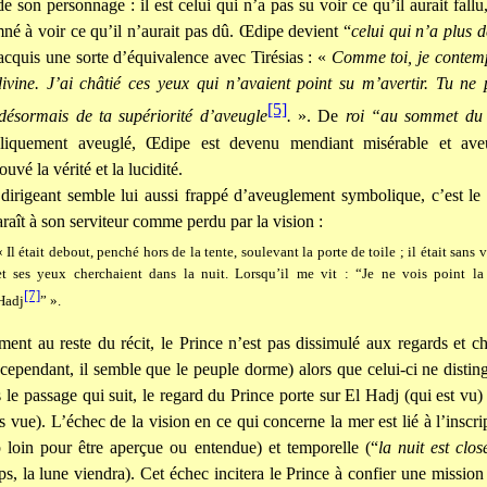
e son personnage : il est celui qui n’a pas su voir ce qu’il aurait fallu
né à voir ce qu’il n’aurait pas dû. Œdipe devient “
celui qui n’a plus 
acquis une sorte d’équivalence avec Tirésias : «
Comme toi, je contemp
divine. J’ai châtié ces yeux qui n’avaient point su m’avertir. Tu ne
[5]
désormais de ta supériorité d’aveugle
.
». De
roi “au sommet du
liquement aveuglé, Œdipe est devenu mendiant misérable et ave
ouvé la vérité et la lucidité.
dirigeant semble lui aussi frappé d’aveuglement symbolique, c’est le
paraît à son serviteur comme perdu par la vision :
« Il était debout, penché hors de la tente, soulevant la porte de toile ; il était sans v
et ses yeux cherchaient dans la nuit. Lorsqu’il me vit : “Je ne vois point la m
[7]
Hadj
” ».
ment au reste du récit, le Prince n’est pas dissimulé aux regards et c
cependant, il semble que le peuple dorme) alors que celui-ci ne distin
 le passage qui suit, le regard du Prince porte sur El Hadj (qui est vu)
s vue). L’échec de la vision en ce qui concerne la mer est lié à l’inscri
op loin pour être aperçue ou entendue) et temporelle (“
la nuit est clos
s, la lune viendra). Cet échec incitera le Prince à confier une mission 