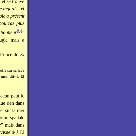
, et se trouve
de regards
” et
le à présent
 pourras plus
[6]
 bonheur
”
ugle mais a
 Prince de
El
oile sur sa face
er, dit-il, El
hacun peut le
gue rien dans
 et sur la mer
ption spatiale
e
” mais dans
visuelle à El