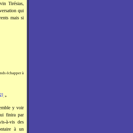
in Tirésias,
versation qui
ents mais si
ends échapper à
2]
. »
semble y voir
i finira par
is-à-vis des
ntaire à un