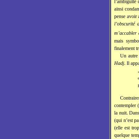
l’ambiguïté d
ainsi condam
pense avoir 
l’obscurité 
m’accabler 
mais symbo
finalement tr
Un autre 
Hadj
. Il ap
Contraire
contempler (
la nuit. Dans
(qui n’est pa
(elle est tr
quelque temp