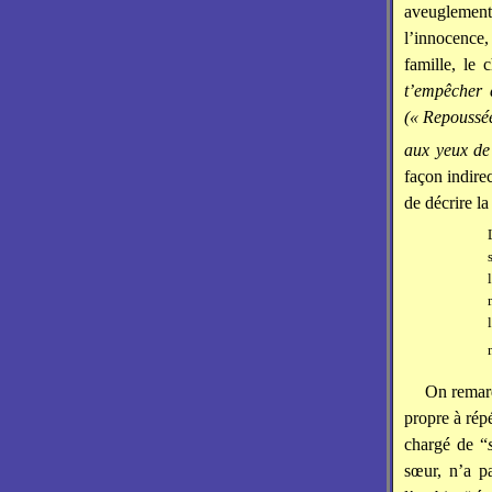
aveuglement
l’innocence,
famille, le
t’empêcher 
(« Repoussée
aux yeux de
façon indire
de décrire la
On remarq
propre à répé
chargé de “
sœur, n’a p