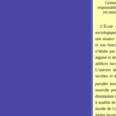
Gertrud
responsabil
est auss
L’École
sociologique
une aisance 
et son fonc
n’hésite pas
aiguisé et d
artifices i
L’univers d
secrètes et 
paraître leu
nouvelle por
dissimulant s
à souffrir d
facette de l
moins incons