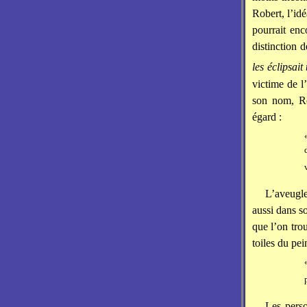
Robert, l’idé
pourrait enc
distinction 
les éclipsait
victime de l’
son nom, Ro
égard :
L’aveugle
aussi dans s
que l’on tro
toiles du pe
Les perso