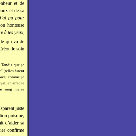
onheur et de
poux et de sa
 j’ai pu pour
tion honteuse
e à tes yeux,
lle qui va de
Créon le soin
. Tandis que je
” (telles furent
après, comme je
yal, en arrache
au sang mêlée
sparent juste
ation puisque,
ait d’aider sa
ier confirme