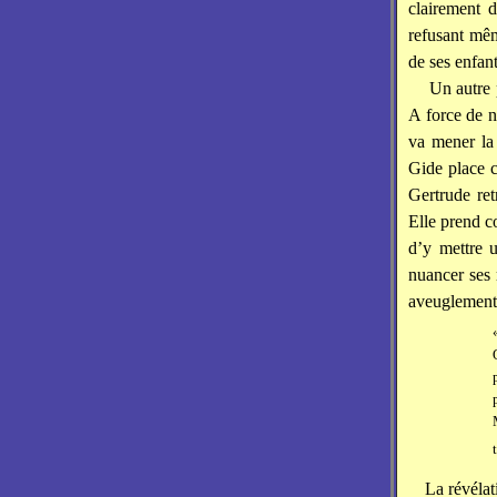
clairement d
refusant mêm
de ses enfan
Un autre 
A force de ne
va mener la
Gide place 
Gertrude ret
Elle prend c
d’y mettre u
nuancer ses 
aveuglement 
La révélat