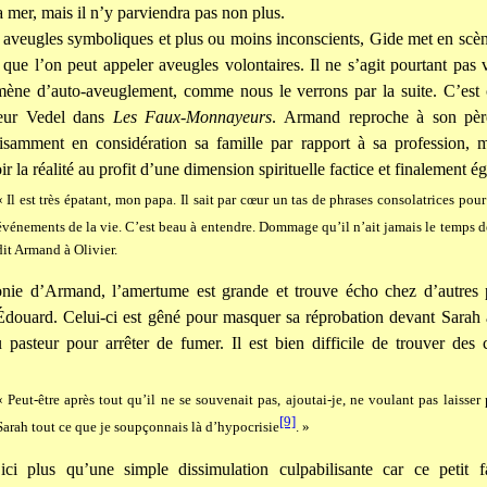
a mer, mais il n’y parviendra pas non plus.
 aveugles symboliques et plus ou moins inconscients, Gide met en scè
que l’on peut appeler aveugles volontaires. Il ne s’agit pourtant pas 
ène d’auto-aveuglement, comme nous le verrons par la suite. C’est 
teur Vedel dans
Les Faux-Monnayeurs
. Armand reproche à son pèr
fisamment en considération sa famille par rapport à sa profession, m
ir la réalité au profit d’une dimension spirituelle factice et finalement ég
« Il est très épatant, mon papa. Il sait par cœur un tas de phrases consolatrices pou
événements de la vie. C’est beau à entendre. Dommage qu’il n’ait jamais le temps d
dit Armand à Olivier.
onie d’Armand, l’amertume est grande et trouve écho chez d’autres 
douard. Celui-ci est gêné pour masquer sa réprobation devant Sarah 
u pasteur pour arrêter de fumer. Il est bien difficile de trouver des 
« Peut-être après tout qu’il ne se souvenait pas, ajoutai-je, ne voulant pas laisser
[9]
Sarah tout ce que je soupçonnais là d’hypocrisie
. »
 ici plus qu’une simple dissimulation culpabilisante car ce petit f