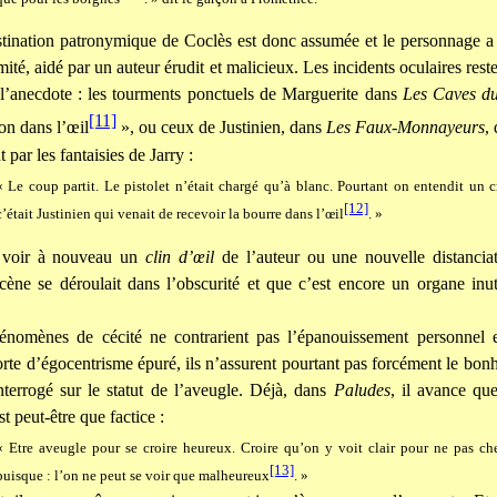
tination patronymique de Coclès est donc assumée et le personnage a 
mité, aidé par un auteur érudit et malicieux. Les incidents oculaires rest
l’anecdote : les tourments ponctuels de Marguerite dans
Les Caves du
[11]
on dans l’œil
», ou ceux de Justinien, dans
Les Faux-Monnayeurs
,
 par les fantaisies de Jarry :
« Le coup partit. Le pistolet n’était chargé qu’à blanc. Pourtant on entendit un c
[12]
c’était Justinien qui venait de recevoir la bourre dans l’œil
. »
y voir à nouveau un
clin d’œil
de l’auteur ou une nouvelle distanciat
cène se déroulait dans l’obscurité et que c’est encore un organe inut
énomènes de cécité ne contrarient pas l’épanouissement personnel e
te d’égocentrisme épuré, ils n’assurent pourtant pas forcément le bonhe
nterrogé sur le statut de l’aveugle. Déjà, dans
Paludes
, il avance qu
t peut-être que factice :
« Etre aveugle pour se croire heureux. Croire qu’on y voit clair pour ne pas ch
[13]
puisque : l’on ne peut se voir que malheureux
. »