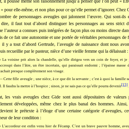
t, il pousse même son raisonnement jusqu’à penser que l’on peut « Et
» pour elle-même, et non plus pour ce qu’elle permet d’ignorer. Chez Gi
nombre de personnages aveugles qui jalonnent l’œuvre. Qui sont-ils 
dire, il faut tout d’abord distinguer les personnages au sens strict 
e l’auteur a connues puis intégrées de façon plus ou moins directe dans 
is de ce fait une autonomie et une portée de véritables personnages de f
, il y a tout d’abord Gertrude, l’aveugle de naissance dont nous avon
is recueillie par le pasteur, nièce d’une vieille femme qui la délaissait :
« La voisine prit alors la chandelle, qu’elle dirigea vers un coin de foyer, et je 
accroupi dans l’âtre, un être incertain, qui paraissait endormi ; l’épaisse masse
cachait presque complètement son visage.
— Cette fille aveugle ; une nièce, à ce que dit la servante ; c’est à quoi la famille se
[15]
il. Il faudra la mettre à l’hospice ; sinon, je ne sais pas ce qu’elle pourra devenir
.
, les vrais aveugles chez Gide sont aussi dépositaires de valeurs p
éalement développées, même chez le plus banal des hommes. Ainsi,
devient le prétexte à l’éloge d’une certaine catégorie d’aveugles, ce
heur de leur condition :
« L’accordeur est enfin venu hier de Fécamp. C’est un brave pauvre homme, aveug