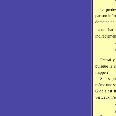
La prédes
par son infir
domaine de 
« a un charb
indirectement
Faut-il 
puisque la s
frappé ?
Si les ph
même une sor
Gide s’est i
vertueux n’es