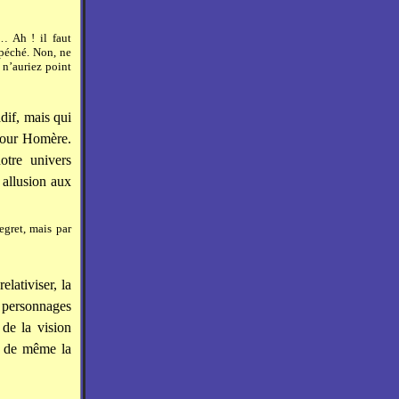
… Ah ! il faut
 péché. Non, ne
 n’auriez point
dif, mais qui
 pour Homère.
otre univers
 allusion aux
gret, mais par
lativiser, la
s personnages
 de la vision
ut de même la