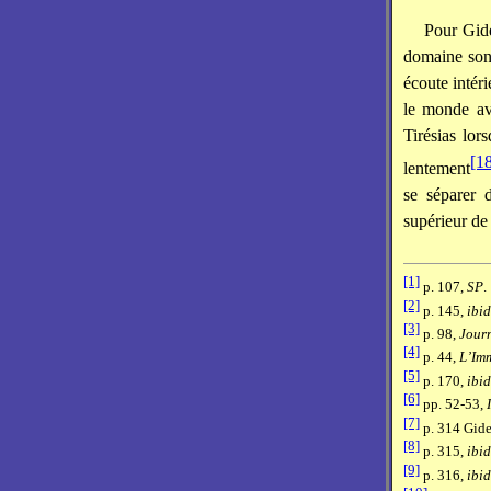
Pour Gide
domaine sono
écoute intér
le monde av
Tirésias lor
[1
lentement
se séparer 
supérieur de 
[1]
p. 107,
SP
.
[2]
p. 145,
ibid
[3]
p. 98,
Jour
[4]
p. 44,
L’Imm
[5]
p. 170,
ibid
[6]
pp. 52-53,
[7]
p. 314 Gide
[8]
p. 315,
ibid
[9]
p. 316,
ibid