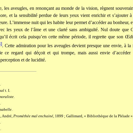
, les aveugles, en renonçant au monde de la vision, règnent souverai
re, et la sensibilité perdue de leurs yeux vient enrichir et s’ajouter à 
ieure. L’immense nuit qui les habite leur permet d’accéder au bonheur, e
ec les yeux de l’âme et une clarté sans ambiguïté. Nul doute que 
squ’il écrit cela puisqu’en cette même période, il regrette que son
Œdi
8]
. Cette admiration pour les aveugles devient presque une envie, à la 
de ce regard qui déçoit et qui trompe, mais aussi envie d’accéder
perception et de lucidité.
.
nal
t. I
.
oraliste
.
.
Isabelle
.
, André,
Prométhée mal enchainé
, 1899 ; Gallimard, « Bibliothèque de la Pléiade »,
.
.