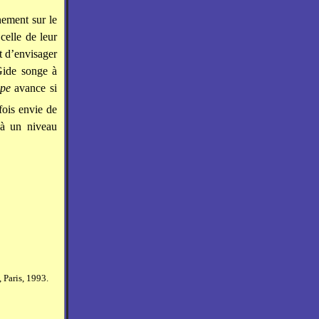
nement sur le
celle de leur
t d’envisager
Gide songe à
pe
avance si
fois envie de
 à un niveau
 Paris, 1993.