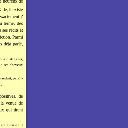
re heureux de
de, il existe
exactement ?
du terme, des
ses récits et
iction. Parmi
s déjà parlé,
pus distinguer,
 de ses cheveux
 réduit, paraît-
 »
ositives, de
 la venue de
ux qui tirent
le ainsi qu’il