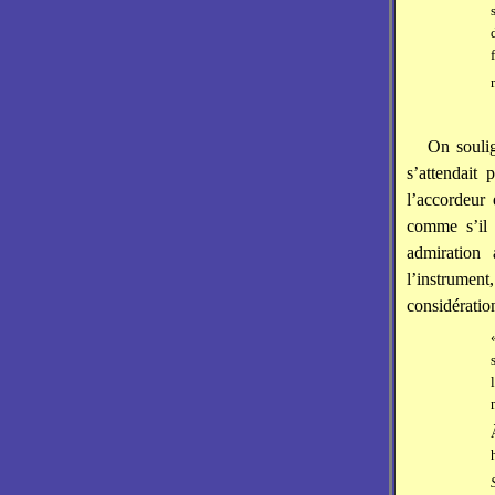
On soulig
s’attendait 
l’accordeur
comme s’il 
admiration 
l’instrume
considération