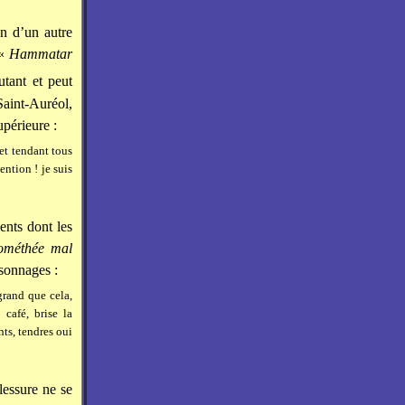
on d’un autre
 «
Hammatar
tant et peut
Saint-Auréol,
périeure :
 et tendant tous
ention ! je suis
ents dont les
ométhée mal
rsonnages :
grand que cela,
café, brise la
nts, tendres oui
lessure ne se