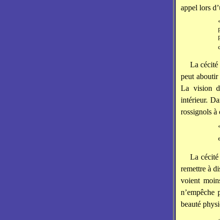
appel lors d
La cécité
peut aboutir
La vision d
intérieur. D
rossignols à 
La cécité
remettre à d
voient moins
n’empêche pa
beauté phys