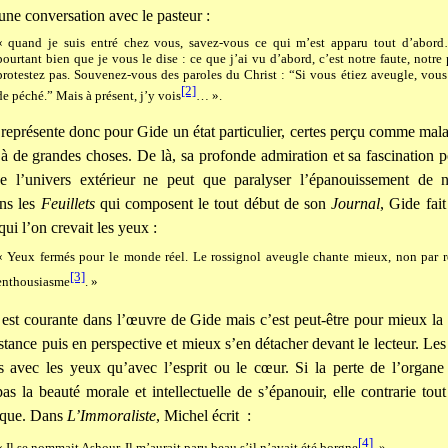
’une conversation avec le pasteur :
« quand je suis entré chez vous, savez-vous ce qui m’est apparu tout d’abord
pourtant bien que je vous le dise : ce que j’ai vu d’abord, c’est notre faute, notre
protestez pas. Souvenez-vous des paroles du Christ : “Si vous étiez aveugle, vous
[2]
de péché.” Mais à présent, j’y vois
… ».
 représente donc pour Gide un état particulier, certes perçu comme mala
 à de grandes choses. De là, sa profonde admiration et sa fascination
e l’univers extérieur ne peut que paralyser l’épanouissement de n
ans les
Feuillets
qui composent le tout début de son
Journal
, Gide fait
qui l’on crevait les yeux :
« Yeux fermés pour le monde réel. Le rossignol aveugle chante mieux, non par re
[3]
enthousiasme
. »
 est courante dans l’œuvre de Gide mais c’est peut-être pour mieux la re
istance puis en perspective et mieux s’en détacher devant le lecteur. Le
 avec les yeux qu’avec l’esprit ou le cœur. Si la perte de l’organe
s la beauté morale et intellectuelle de s’épanouir, elle contrarie to
ique. Dans
L’Immoraliste
, Michel écrit :
[4]
« Il se nommait Ashour. Il m’aurait paru beau s’il n’avait été borgne
. »