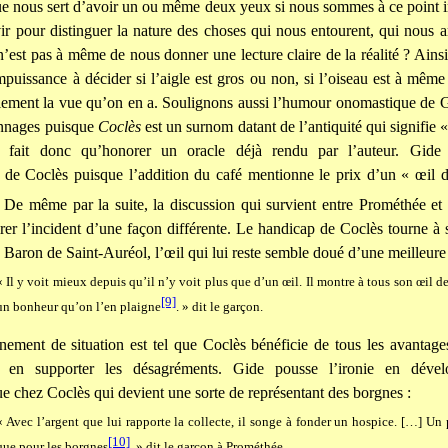
ue nous sert d’avoir un ou même deux yeux si nous sommes à ce point 
ir pour distinguer la nature des choses qui nous entourent, qui nous ar
n’est pas à même de nous donner une lecture claire de la réalité ? Ainsi
puissance à décider si l’aigle est gros ou non, si l’oiseau est à même
lement la vue qu’on en a. Soulignons aussi l’humour onomastique de G
onnages puisque
Coclès
est un surnom datant de l’antiquité qui signifie 
 fait donc qu’honorer un oracle déjà rendu par l’auteur. Gide
 de Coclès puisque l’addition du café mentionne le prix d’un « œil d
 De même par la suite, la discussion qui survient entre Prométhée et
irer l’incident d’une façon différente. Le handicap de Coclès tourne à
 Baron de Saint-Auréol, l’œil qui lui reste semble doué d’une meilleure 
« Il y voit mieux depuis qu’il n’y voit plus que d’un œil. Il montre à tous son œil de 
[9]
un bonheur qu’on l’en plaigne
. » dit le garçon.
nement de situation est tel que Coclès bénéficie de tous les avantage
 en supporter les désagréments. Gide pousse l’ironie en dével
que chez Coclès qui devient une sorte de représentant des borgnes :
« Avec l’argent que lui rapporte la collecte, il songe à fonder un hospice. […] Un p
[10]
que pour les borgnes
. » dit le garçon à Prométhée.