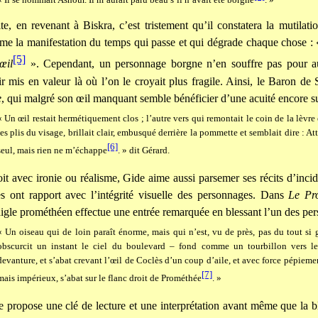
ite, en revenant à Biskra, c’est tristement qu’il constatera la mutilati
e la manifestation du temps qui passe et qui dégrade chaque chose :
[5]
œil
». Cependant, un personnage borgne n’en souffre pas pour au
 mis en valeur là où l’on le croyait plus fragile. Ainsi, le Baron de 
e
, qui malgré son œil manquant semble bénéficier d’une acuité encore su
« Un œil restait hermétiquement clos ; l’autre vers qui remontait le coin de la lèvre
les plis du visage, brillait clair, embusqué derrière la pommette et semblait dire : Att
[6]
seul, mais rien ne m’échappe
. » dit Gérard.
it avec ironie ou réalisme, Gide aime aussi parsemer ses récits d’incid
s ont rapport avec l’intégrité visuelle des personnages. Dans
Le Pr
’aigle prométhéen effectue une entrée remarquée en blessant l’un des pe
« Un oiseau qui de loin paraît énorme, mais qui n’est, vu de près, pas du tout si 
obscurcit un instant le ciel du boulevard – fond comme un tourbillon vers le 
devanture, et s’abat crevant l’œil de Coclès d’un coup d’aile, et avec force pépieme
[7]
mais impérieux, s’abat sur le flanc droit de Prométhée
. »
 propose une clé de lecture et une interprétation avant même que la b