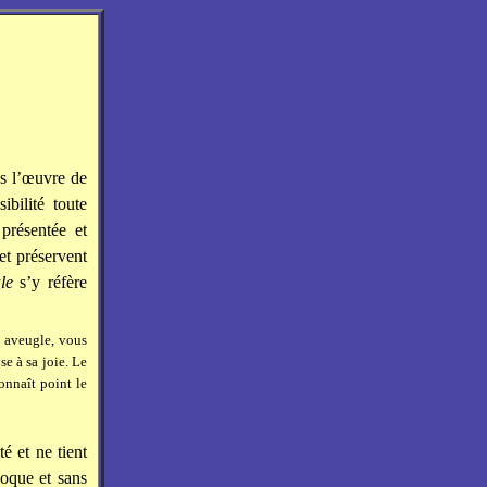
ns l’œuvre de
bilité toute
 présentée et
et préservent
le
s’y réfère
z aveugle, vous
se à sa joie. Le
onnaît point le
é et ne tient
voque et sans