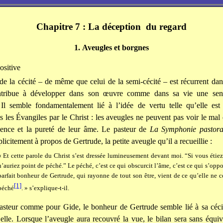
Chapitre 7 : La déception
du regard
1. Aveugles et borgnes
ositive
de la cécité – de même que celui de la semi-cécité – est récurrent da
tribue à développer dans son œuvre comme dans sa vie une sensi
. Il semble fondamentalement lié à l’idée de vertu telle qu’elle est
ns les Évangiles par le Christ : les aveugles ne peuvent pas voir le mal 
ocence et la pureté de leur âme. Le pasteur de
La Symphonie pastora
plicitement à propos de Gertrude, la petite aveugle qu’il a recueillie :
« Et cette parole du Christ s’est dressée lumineusement devant moi. “Si vous étie
n’auriez point de péché.” Le péché, c’est ce qui obscurcit l’âme, c’est ce qui s’oppo
parfait bonheur de Gertrude, qui rayonne de tout son être, vient de ce qu’elle ne c
[1]
péché
. » s’explique-t-il.
asteur comme pour Gide, le bonheur de Gertrude semble lié à sa cécit
elle. Lorsque l’aveugle aura recouvré la vue, le bilan sera sans équi