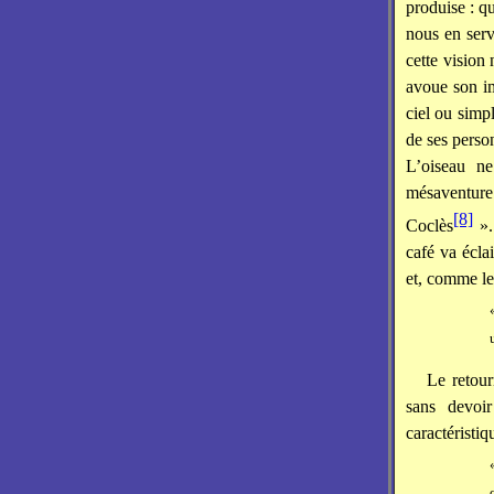
produise : q
nous en serv
cette vision 
avoue son im
ciel ou simp
de ses pers
L’oiseau ne
mésaventure
[8]
Coclès
».
café va écla
et, comme le
Le retour
sans devoir
caractéristi