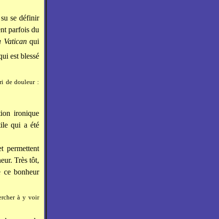
su se définir
ent parfois du
 Vatican
qui
 qui est blessé
ri de douleur :
ion ironique
ile qui a été
t permettent
ur. Très tôt,
e ce bonheur
ercher à y voir