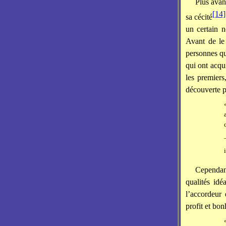
Plus avan
[14]
sa cécité
un certain 
Avant de le 
personnes qu
qui ont acqu
les premiers
découverte pu
Cependant
qualités id
l’accordeur 
profit et bon