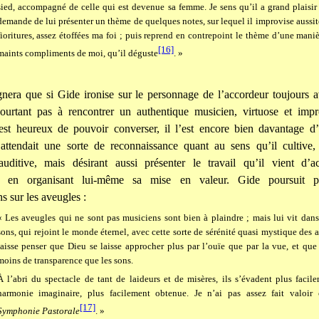
sied, accompagné de celle qui est devenue sa femme. Je sens qu’il a grand plaisir 
demande de lui présenter un thème de quelques notes, sur lequel il improvise aussitô
fioritures, assez étoffées ma foi ; puis reprend en contrepoint le thème d’une maniè
[16]
maints compliments de moi, qu’il déguste
. »
nera que si Gide ironise sur le personnage de l’accordeur toujours a
pourtant pas à rencontrer un authentique musicien, virtuose et impr
 est heureux de pouvoir converser, il l’est encore bien davantage d’
attendait une sorte de reconnaissance quant au sens qu’il cultiv
auditive, mais désirant aussi présenter le travail qu’il vient d’a
nt, en organisant lui-même sa mise en valeur. Gide poursuit p
s sur les aveugles :
« Les aveugles qui ne sont pas musiciens sont bien à plaindre ; mais lui vit da
sons, qui rejoint le monde éternel, avec cette sorte de sérénité quasi mystique des
laisse penser que Dieu se laisse approcher plus par l’ouïe que par la vue, et que
moins de transparence que les sons.
À l’abri du spectacle de tant de laideurs et de misères, ils s’évadent plus faci
harmonie imaginaire, plus facilement obtenue. Je n’ai pas assez fait valoir
[17]
Symphonie Pastorale
. »