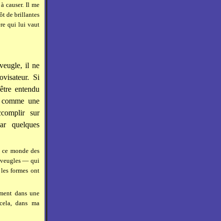
à causer. Il me
t de brillantes
re qui lui vaut
veugle, il ne
ovisateur. Si
être entendu
e, comme une
ccomplir sur
ar quelques
ns ce monde des
 aveugles — qui
 les formes ont
lement dans une
 cela, dans ma