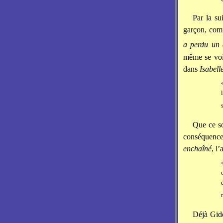
Par la su
garçon, comm
a perdu un 
même se voir
dans
Isabell
Que ce so
conséquence
enchaîné
, l
Déjà Gide