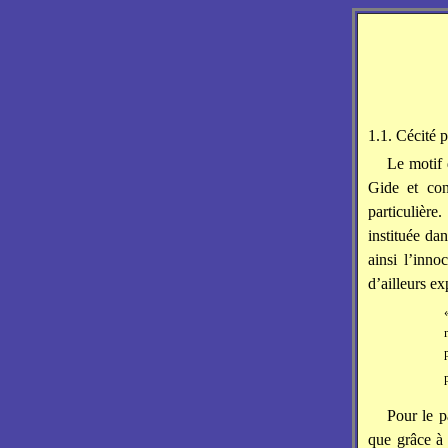
1.1. Cécité p
Le motif 
Gide et con
particulière
instituée da
ainsi l’inn
d’ailleurs ex
Pour le p
que grâce à 