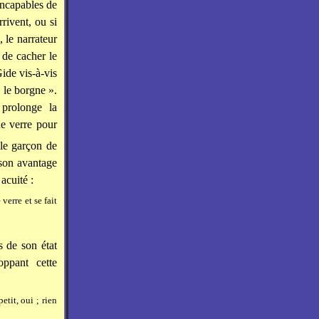
incapables de
rivent, ou si
, le narrateur
 de cacher le
ide vis-à-vis
« le borgne ».
 prolonge la
e verre pour
 le garçon de
 son avantage
acuité :
verre et se fait
s de son état
oppant cette
etit, oui ; rien