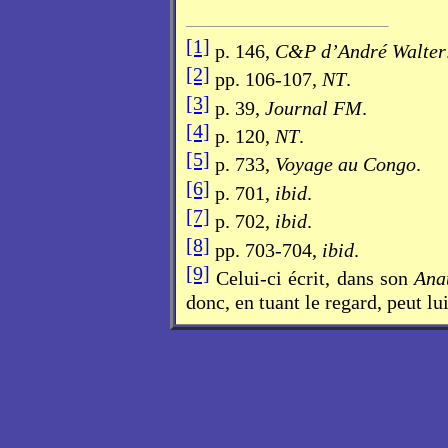
[1]
p. 146,
C&P d’André Walter
[2]
pp. 106-107,
NT
.
[3]
p. 39,
Journal FM
.
[4]
p. 120,
NT
.
[5]
p. 733,
Voyage au Congo
.
[6]
p. 701,
ibid
.
[7]
p. 702,
ibid
.
[8]
pp. 703-704,
ibid
.
[9]
Celui-ci écrit, dans son
Ana
donc, en tuant le regard, peut lui