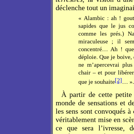
déclenche tout un imaginai
« Alambic : ah ! goutt
sapides que le jus co
comme les prés.) Na
miraculeuse ; il se
concentré… Ah ! que 
déploie. Que je boive, 
ne m’apercevrai plu
chair – et pour libérer
[2]
que je souhaite
… ».
À partir de cette petit
monde de sensations et de
les sens sont convoqués à c
véritablement mise en scèn
ce que sera l’ivresse, 