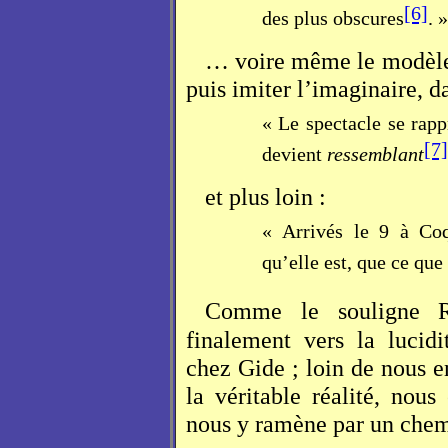
[6]
des plus obscures
. »
… voire même le modèle. 
puis imiter l’imaginaire, 
« Le spectacle se rappr
[7]
devient
ressemblant
et plus loin :
« Arrivés le 9 à Coq
qu’elle est, que ce que
Comme le souligne R
finalement vers la lucid
chez Gide ; loin de nous e
la véritable réalité, nous
nous y ramène par un chemi