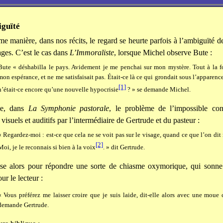
iguïté
e manière, dans nos récits, le regard se heurte parfois à l’ambiguïté d
ges. C’est le cas dans
L’Immoraliste
, lorsque Michel observe Bute :
Bute « déshabilla le pays. Avidement je me penchai sur mon mystère. Tout à la fo
mon espérance, et ne me satisfaisait pas. Était-ce là ce qui grondait sous l’apparenc
[1]
n’était-ce encore qu’une nouvelle hypocrisie
? » se demande Michel.
se, dans
La Symphonie pastorale
, le problème de l’impossible conc
isuels et auditifs par l’intermédiaire de Gertrude et du pasteur :
« Regardez-moi : est-ce que cela ne se voit pas sur le visage, quand ce que l’on dit 
[2]
Moi, je le reconnais si bien à la voix
. » dit Gertrude.
lise alors pour répondre une sorte de chiasme oxymorique, qui son
our le lecteur :
« Vous préférez me laisser croire que je suis laide, dit-elle alors avec une moue
demande Gertrude.