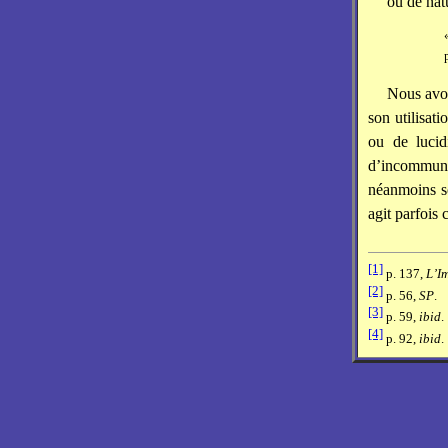
ou de nat
Nous avon
son utilisat
ou de lucid
d’incommunic
néanmoins so
agit parfois
[1]
p. 137,
L’I
[2]
p. 56,
SP
.
[3]
p. 59,
ibid
.
[4]
p. 92,
ibid
.