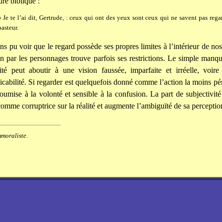
ure biblique :
« Je te l’ai dit, Gertrude, : ceux qui ont des yeux sont ceux qui ne savent pas rega
pasteur.
s pu voir que le regard possède ses propres limites à l’intérieur de nos 
ion par les personnages trouve parfois ses restrictions. Le simple manqu
ité peut aboutir à une vision faussée, imparfaite et irréelle, voire
abilité. Si regarder est quelquefois donné comme l’action la moins péni
umise à la volonté et sensible à la confusion. La part de subjectivité 
 comme corruptrice sur la réalité et augmente l’ambiguïté de sa perceptio
mmoraliste
.