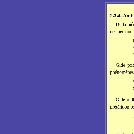
2.3.4. Amb
De la mêm
des personna
Gide po
phénomènes v
Gide uti
prétérition p