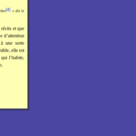
[4]
rder
. » dit le
récits et que
e d’attention
 à une sorte
ble, elle est
qui l’habite,
n.