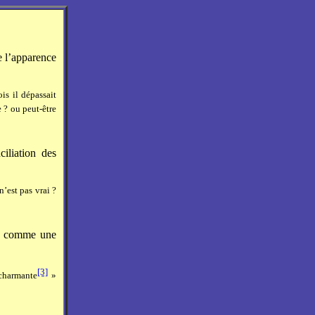
e l’apparence
is il dépassait
e ? ou peut-être
iliation des
n’est pas vrai ?
ne comme une
[3]
 charmante
»