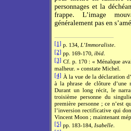
personnages et la déchéa
frappe. L’image mouv
généralement pas en s’améli
[1]
p. 134,
L’Immoraliste
.
[2]
pp. 169-170,
ibid
.
[3]
Cf. p. 170 : « Ménalque avai
malheur. » constate Michel.
[4]
À la vue de la déclaration d
à la phrase de clôture d’une
Durant un long récit, le narra
troisième personne du singul
première personne ; ce n’est qu
l’inversion rectificative qui do
Vincent Moon ; maintenant mépri
[5]
pp. 183-184,
Isabelle
.