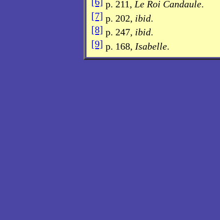
[6]
p. 211,
Le Roi Candaule
.
[7]
p. 202,
ibid
.
[8]
p. 247,
ibid
.
[9]
p. 168,
Isabelle
.