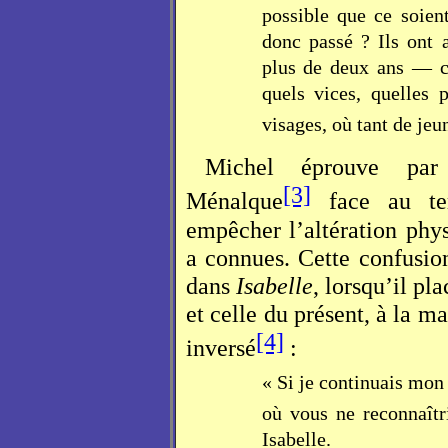
possible que ce soien
donc passé ? Ils ont
plus de deux ans — ce
quels vices, quelles 
visages, où tant de jeu
Michel éprouve par
[3]
Ménalque
face au tem
empêcher l’altération phy
a connues. Cette confusio
dans
Isabelle
, lorsqu’il pl
et celle du présent, à la m
[4]
inversé
:
« Si je continuais mon 
où vous ne reconnaîtr
Isabelle.