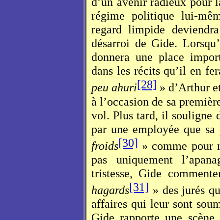
d’un avenir radieux pour l
régime politique lui-mêm
regard limpide deviendr
désarroi de Gide. Lorsqu’i
donnera une place import
dans les récits qu’il en fe
[28]
peu ahuri
» d’Arthur e
à l’occasion de sa première
vol. Plus tard, il souligne
par une employée que sa
[30]
froids
» comme pour mo
pas uniquement l’apana
tristesse, Gide commente
[31]
hagards
» des jurés qui
affaires qui leur sont sou
Gide rapporte une scène à