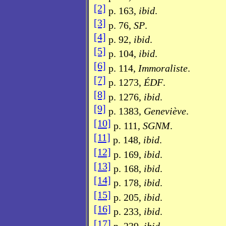
[2]
p. 163,
ibid
.
[3]
p. 76,
SP
.
[4]
p. 92,
ibid
.
[5]
p. 104,
ibid
.
[6]
p. 114,
Immoraliste
.
[7]
p. 1273,
ÉDF
.
[8]
p. 1276,
ibid
.
[9]
p. 1383,
Geneviève
.
[10]
p. 111,
SGNM
.
[11]
p. 148,
ibid
.
[12]
p. 169,
ibid
.
[13]
p. 168,
ibid
.
[14]
p. 178,
ibid
.
[15]
p. 205,
ibid
.
[16]
p. 233,
ibid
.
[17]