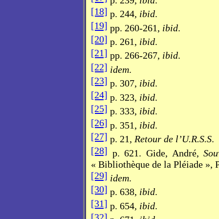
p. 239,
ibid
.
[18]
p. 244,
ibid
.
[19]
pp. 260-261,
ibid
.
[20]
p. 261,
ibid
.
[21]
pp. 266-267,
ibid
.
[22]
idem
.
[23]
p. 307,
ibid
.
[24]
p. 323,
ibid
.
[25]
p. 333,
ibid
.
[26]
p. 351,
ibid
.
[27]
p. 21,
Retour de l’U.R.S.S
.
[28]
p. 621. Gide, André,
Sou
« Bibliothèque de la Pléiade », 
[29]
idem
.
[30]
p. 638,
ibid
.
[31]
p. 654,
ibid
.
[32]