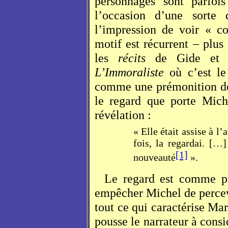
personnages sont parfo
l’occasion d’une sorte 
l’impression de voir « c
motif est récurrent – plus
les
récits
de Gide et s
L’Immoraliste
où c’est le 
comme une prémonition de 
le regard que porte Mich
révélation :
« Elle était assise à l
fois, la regardai. […]
[1]
nouveauté
».
Le regard est comme per
empêcher Michel de percev
tout ce qui caractérise Ma
pousse le narrateur à cons