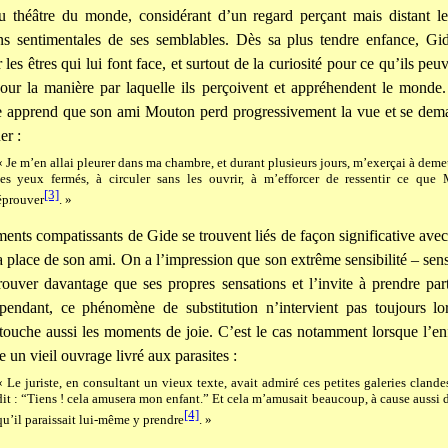
du théâtre du monde, considérant d’un regard perçant mais distant l
ons sentimentales de ses semblables. Dès sa plus tendre enfance, Gid
r les êtres qui lui font face, et surtout de la curiosité pour ce qu’ils peuv
our la manière par laquelle ils perçoivent et appréhendent le monde.
e apprend que son ami Mouton perd progressivement la vue et se dema
er :
« Je m’en allai pleurer dans ma chambre, et durant plusieurs jours, m’exerçai à dem
les yeux fermés, à circuler sans les ouvrir, à m’efforcer de ressentir ce que
[3]
éprouver
. »
ments compatissants de Gide se trouvent liés de façon significative avec
a place de son ami. On a l’impression que son extrême sensibilité – sens
ouver davantage que ses propres sensations et l’invite à prendre pa
ependant, ce phénomène de substitution n’intervient pas toujours lo
s touche aussi les moments de joie. C’est le cas notamment lorsque l’en
 un vieil ouvrage livré aux parasites :
« Le juriste, en consultant un vieux texte, avait admiré ces petites galeries clandes
dit : “Tiens ! cela amusera mon enfant.” Et cela m’amusait beaucoup, à cause aussi
[4]
qu’il paraissait lui-même y prendre
. »