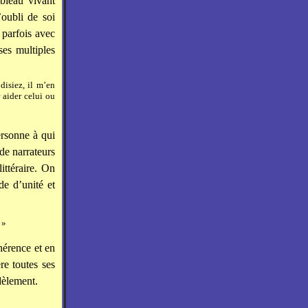
ableau vivant
’oubli de soi
 parfois avec
ses multiples
disiez, il m’en
r aider celui ou
ersonne à qui
de narrateurs
littéraire. On
de d’unité et
 »
hérence et en
ère toutes ses
idèlement.