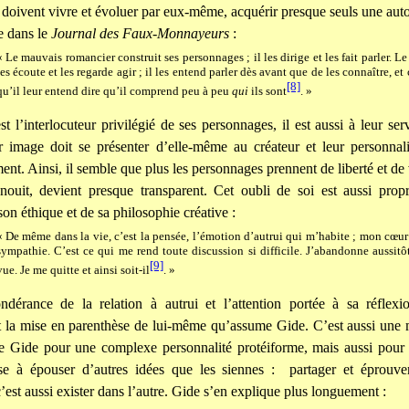
doivent vivre et évoluer par eux-même, acquérir presque seuls une au
e dans le
Journal des Faux-Monnayeurs
:
« Le mauvais romancier construit ses personnages ; il les dirige et les fait parler. L
les écoute et les regarde agir ; il les entend parler dès avant que de les connaître, et 
[8]
qu’il leur entend dire qu’il comprend peu à peu
qui
ils sont
. »
st l’interlocuteur privilégié de ses personnages, il est aussi à leur ser
r image doit se présenter d’elle-même au créateur et leur personnali
nt. Ainsi, il semble que plus les personnages prennent de liberté et de 
anouit, devient presque transparent. Cet oubli de soi est aussi prop
son éthique et de sa philosophie créative :
« De même dans la vie, c’est la pensée, l’émotion d’autrui qui m’habite ; mon cœur
sympathie. C’est ce qui me rend toute discussion si difficile. J’abandonne aussit
[9]
vue. Je me quitte et ainsi soit-il
. »
dérance de la relation à autrui et l’attention portée à sa réflexio
t la mise en parenthèse de lui-même qu’assume Gide. C’est aussi une 
 de Gide pour une complexe personnalité protéiforme, mais aussi pour
se à épouser d’autres idées que les siennes :
partager et éprouv
’est aussi exister dans l’autre. Gide s’en explique plus longuement :