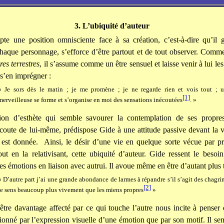
3. L’ubiquité d’auteur
te une position omnisciente face à sa création, c’est-à-dire qu’il 
 chaque personnage, s’efforce d’être partout et de tout observer. Comme
res terrestres
, il s’assume comme un être sensuel et laisse venir à lui l
s’en imprégner :
« Je sors dès le matin ; je me promène ; je ne regarde rien et vois tout ;
[1]
merveilleuse se forme et s’organise en moi des sensations inécoutées
. »
sion d’esthète qui semble savourer la contemplation de ses propres
oute de lui-même, prédispose Gide à une attitude passive devant la v
 est donnée.
Ainsi, le désir d’une vie en quelque sorte vécue par p
out en la relativisant, cette ubiquité d’auteur. Gide ressent le besoin 
es émotions en liaison avec autrui. Il avoue même en être d’autant plus 
« D’autre part j’ai une grande abondance de larmes à répandre s’il s’agit des chagri
[2]
je sens beaucoup plus vivement que les miens propres
»
’être davantage affecté par ce qui touche l’autre nous incite à penser
ionné par l’expression visuelle d’une émotion que par son motif. Il sem