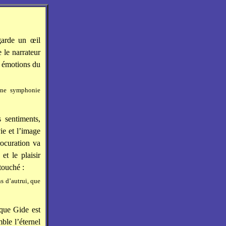
garde un œil
 le narrateur
es émotions du
 une symphonie
 sentiments,
ie et l’image
rocuration va
et le plaisir
touché :
ns d’autrui, que
 que Gide est
ble l’éternel