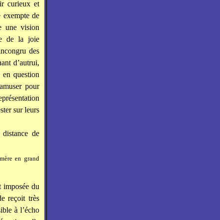
ir curieux et
ge exempte de
e une vision
e de la joie
 incongru des
ant d’autrui,
s en question
amuser pour
présentation
ter sur leurs
 distance de
 mère en grand
et imposée du
 reçoit très
ible à l’écho