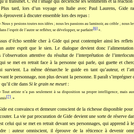
u’il transmet. C’est l’image qui déclenche les sentiments et la réaction
. Plus tard, lors d’un voyage en Italie avec Paul Laurens, Gide ra
ils éprouvent à discuter ensemble lors des repas :
« Nous y pesions toutes nos idées ; nous les passions au laminoir, au crible ; nous 
[6]
dans l’esprit de l’autre se refléter, se développer, se parfaire
».
sus d’écho semble cher à Gide qui peut contempler ainsi les reflets
un autre esprit que le sien. Le dialogue devient donc l’alimentation
s l’observation attentive du résultat de l’interprétation de l’interlocut
 qui se met en retrait face à la personne qui parle, qui guette et cher
ui survient. La même démarche le guide en tant qu’auteur, et l’att
vant le personnage, non plus devant la personne. Il paraît s’imprégner 
 qu’il cite dans
Si le grain ne meurt
:
« Tout artiste n’a pas seulement à sa disposition sa propre intelligence, mais aus
[7]
amis
. »
ide est convaincu et demeure conscient de la richesse disponible pour c
écouter. La vie par procuration de Gide devient une sorte de réserve d
l est celui qui se met en retrait devant ses personnages, qui apprend à l
dre : auteur omniscient, il éprouve de la réticence à devenir omn