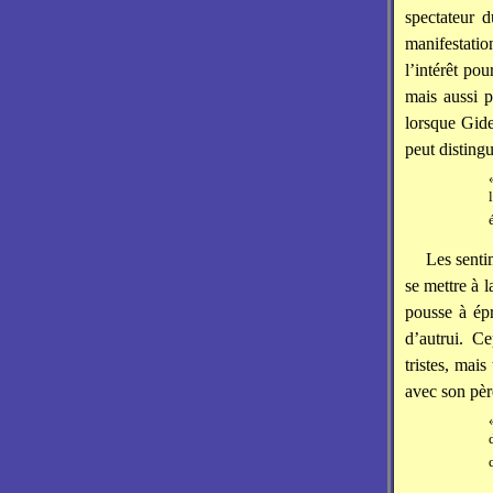
spectateur 
manifestati
l’intérêt pou
mais aussi p
lorsque Gid
peut distingu
Les senti
se mettre à l
pousse à épr
d’autrui. C
tristes, mai
avec son père