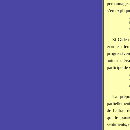
personnages 
s’en expliqu
Si Gide e
écoute : leu
progressiveme
auteur s’év
participe de 
La prépon
partiellemen
de l’attrait
qui le pous
sentiments, c