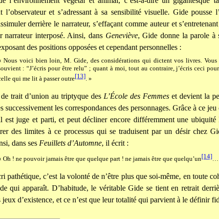
ue l’environnement végétal et animal, c’est-à-dire un gigantesque t
 l’observateur et s’adressant à sa sensibilité visuelle. Gide pousse l
issimuler derrière le narrateur, s’effaçant comme auteur et s’entretenant
 narrateur interposé. Ainsi, dans
Geneviève
, Gide donne la parole à 
 exposant des positions opposées et cependant personnelles :
« Nous voici bien loin, M. Gide, des considérations qui dictent vos livres. Vous 
souvient : “J’écris pour être relu” ; quant à moi, tout au contraire, j’écris ceci pou
[13]
celle qui me lit à passer outre
. »
 de trait d’union au triptyque des
L’École des Femmes
et devient la p
s successivement les correspondances des personnages. Grâce à ce jeu 
il est juge et parti, et peut décliner encore différemment une ubiquité 
rer des limites à ce processus qui se traduisent par un désir chez Gi
nsi, dans ses
Feuillets d’Automne
, il écrit :
[14]
« Oh ! ne pouvoir jamais être que quelque part ! ne jamais être que quelqu’un
…
ri pathétique, c’est la volonté de n’être plus que soi-même, en toute co
de qui apparaît. D’habitude, le véritable Gide se tient en retrait derri
 jeux d’existence, et ce n’est que leur totalité qui parvient à le définir f