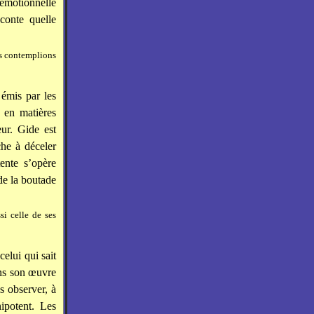
 émotionnelle
conte quelle
les contemplions
 émis par les
 en matières
eur. Gide est
che à déceler
ente s’opère
de la boutade
si celle de ses
elui qui sait
ans son œuvre
es observer, à
ipotent. Les