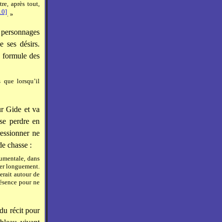
re, après tout,
10]
. »
s personnages
e ses désirs.
e formule des
 que lorsqu’il
ur Gide et va
 se perdre en
ressionner ne
de chasse :
onumentale, dans
ler longuement.
erait autour de
résence pour ne
du récit pour