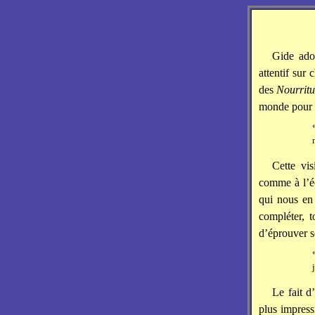
Gide adop
attentif sur
des
Nourritu
monde pour 
Cette vi
comme à l’éc
qui nous en
compléter, t
d’éprouver s
Le fait d
plus impress