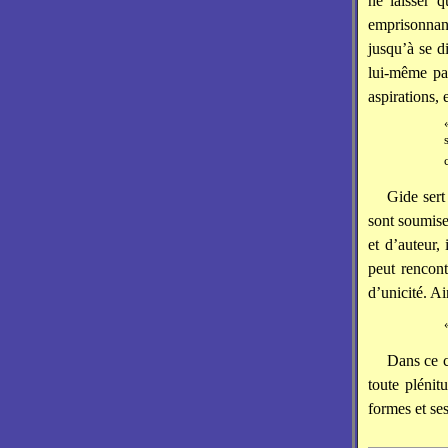
ne laisser q
emprisonnant
jusqu’à se d
lui-même par
aspirations,
Gide sert
sont soumise
et d’auteur, 
peut rencont
d’unicité. Ai
Dans ce c
toute plénitu
formes et ses