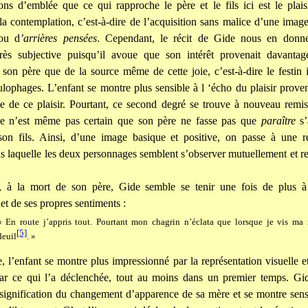
s d’emblée que ce qui rapproche le père et le fils ici est le plais
la contemplation, c’est-à-dire de l’acquisition sans malice d’une ima
 ou d
’arrières pensées
. Cependant, le récit de Gide nous en donn
très subjective puisqu’il avoue que son intérêt provenait davantag
son père que de la source même de cette joie, c’est-à-dire le festin
lulophages. L’enfant se montre plus sensible à l ‘écho du plaisir proven
ne de ce plaisir. Pourtant, ce second degré se trouve à nouveau remi
e n’est même pas certain que son père ne fasse pas que
paraître
s’
son fils. Ainsi, d’une image basique et positive, on passe à une re
 laquelle les deux personnages semblent s’observer mutuellement et res
d, à la mort de son père, Gide semble se tenir une fois de plus à
et de ses propres sentiments :
« En route j’appris tout. Pourtant mon chagrin n’éclata que lorsque je vis ma
[5]
deuil
. »
, l’enfant se montre plus impressionné par la représentation visuelle 
par ce qui l’a déclenchée, tout au moins dans un premier temps. Gide
signification du changement d’apparence de sa mère et se montre sens