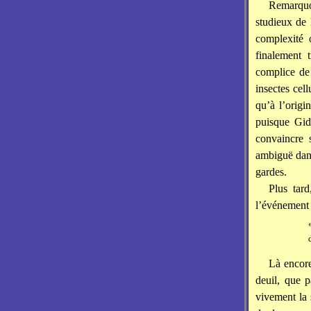
Remarquon
studieux de 
complexité
finalement 
complice de 
insectes cel
qu’à l’origi
puisque Gid
convaincre 
ambiguë dans
gardes.
Plus tar
l’événement 
Là encore
deuil, que 
vivement la 