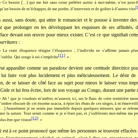
« Ce besoin […] qui me fait sans cesse préférer autrui à moi-même, n’est peut-êt
[
qu’un besoin de m’échapper, de me perdre, d’intervenir et de goûter à d’autres vies
a aussi, sans doute, qui attire le romancier et le pousse à inventer de
t que prolonger en les développant les esquisses de ses affinités, d
fface devant son œuvre pour mieux exister. C’est ce que signifiait cett
urritures
:
« La vraie éloquence résigne l’éloquence ; l’individu ne s’affirme jamais plus
[11]
s’oublie. Qui songe à soi s’empêche
. »
ut apparaître comme un paradoxe devient une certitude directrice po
 lui faire voir plus lucidement et plus méticuleusement. Le désir de
n, de se laisser de côté face au sujet pour mieux le laisser vous imp
 Gide et lui fera écrire, lors de son voyage au Congo, durant une partie 
« Ah ! que je voudrais m’arrêter, m’asseoir, ici, sur le flanc de cette termitière m
l’ombre obscure de cet énorme acacia, à épier les ébats de ces singes, à m’émerveil
[…] Assurément je ne serais pas immobile depuis quelques minutes, que se referm
moi la nature. Tout serait comme si je n’étais pas, et j’oublierais moi-même ma p
[12]
plus être que vision
. »
bli est à ce point prononcé que même les personnes se trouvent effacées 