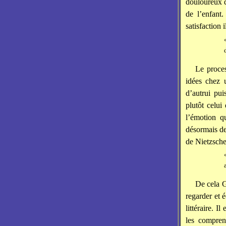
douloureux q
de l’enfant
satisfaction 
Le proces
idées chez 
d’autrui pui
plutôt celui
l’émotion q
désormais de
de Nietzsche
De cela G
regarder et 
littéraire. I
les compren