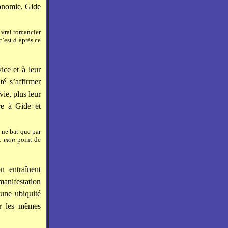
tonomie. Gide
e vrai romancier
c’est d’après ce
vice et à leur
té s’affirmer
vie, plus leur
re à Gide et
 ne bat que par
ôt
mon
point de
n entraînent
manifestation
 une ubiquité
er les mêmes