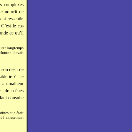
es complexes
e nourrit de
ent ressentir,
 C’est le cas
nde ce qu’il
eurer longtemps
 Mouton devait
 son désir de
iblerie ? – le
rt au malheur
rs de scènes
fant consulte
tines et s’était
 de l’amusement