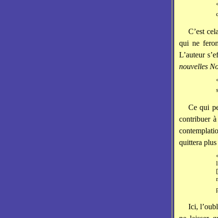
C’est cel
qui ne feron
L’auteur s’e
nouvelles No
Ce qui pe
contribuer à
contemplatio
quittera plus
Ici, l’ou