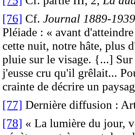
[75]
Cf. partie III, 2,
La dua
[76]
Cf.
Journal 1889-193
Pléiade : « avant d'atteind
cette nuit, notre hâte, plus 
pluie sur le visage. {...] Su
j'eusse cru qu'il grêlait... P
crainte de décrire un paysage
[77]
Dernière diffusion : Ar
[78]
« La lumière du jour, v