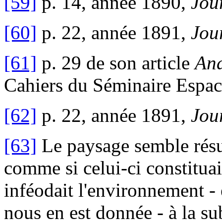
[59]
p. 14, année 1890,
Jou
[60]
p. 22, année 1891,
Jou
[61]
p. 29 de son article
And
Cahiers du Séminaire Espace
[62]
p. 22, année 1891,
Jou
[63]
Le paysage semble résu
comme si celui-ci constitua
inféodait l'environnement - e
nous en est donnée - à la su