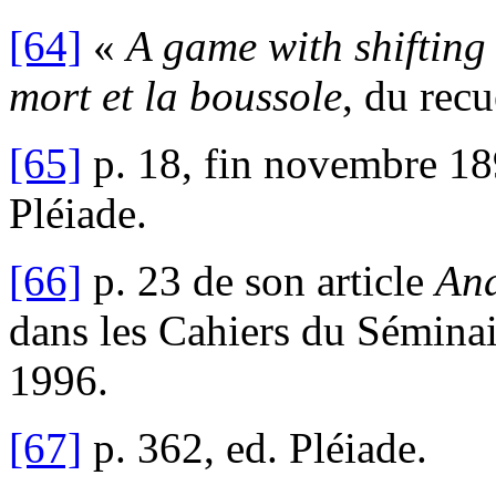
[64]
«
A game with shifting
mort et la boussole
, du rec
[65]
p. 18, fin novembre 1
Pléiade.
[66]
p. 23 de son article
And
dans les Cahiers du Séminair
1996.
[67]
p. 362, ed. Pléiade.