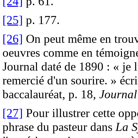
[24]
p. 61.
[25]
p. 177.
[26]
On peut même en trouve
oeuvres comme en témoigne, 
Journal daté de 1890 : « je l
remercié d'un sourire. » écr
baccalauréat, p. 18,
Journal
[27]
Pour illustrer cette op
phrase du pasteur dans
La S