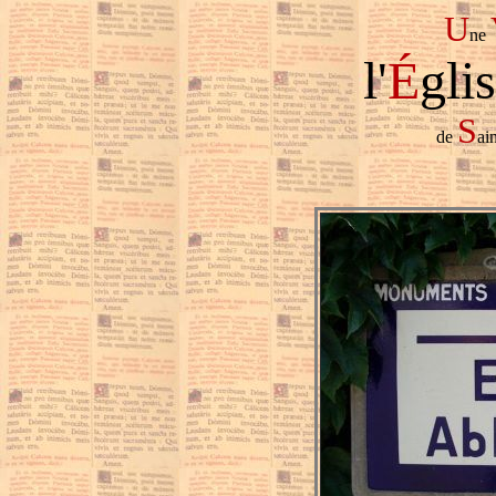
U
ne
l'
É
gli
S
de
ain