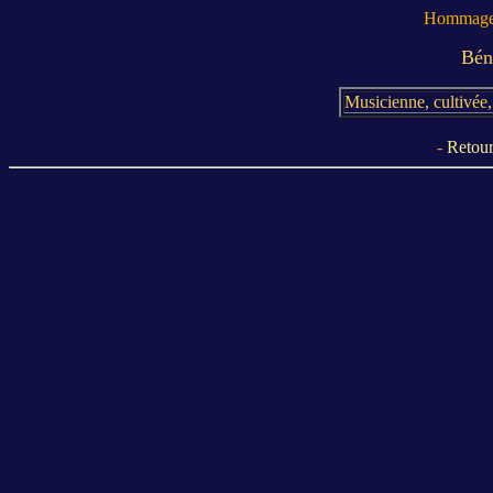
Hommage 
Bén
Musicienne, cultivée, 
-
Retour